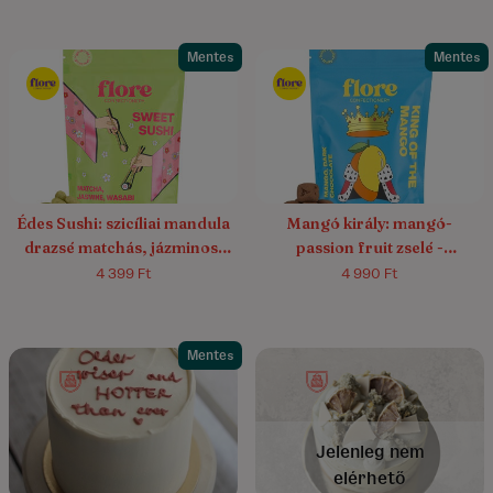
Mentes
Mentes
5.0/5
(1)
Édes Sushi: szicíliai mandula
Mangó király: mangó-
drazsé matchás, jázminos,
passion fruit zselé -
wasabis fehércsokoládéban
étcsokoládé drazsé
4 399 Ft
4 990 Ft
Mentes
5.0/5
(14)
Jelenleg nem
elérhető