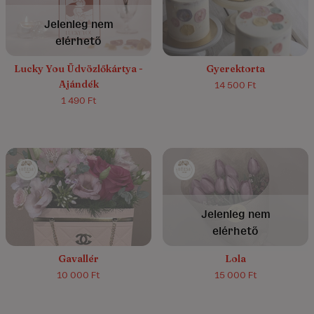
4.6/5
(11)
Jelenleg nem
elérhető
Lucky You Üdvözlőkártya -
Gyerektorta
Ajándék
14 500 Ft
1 490 Ft
5.0/5
(5)
5.0/5
(1)
Jelenleg nem
elérhető
Gavallér
Lola
10 000 Ft
15 000 Ft