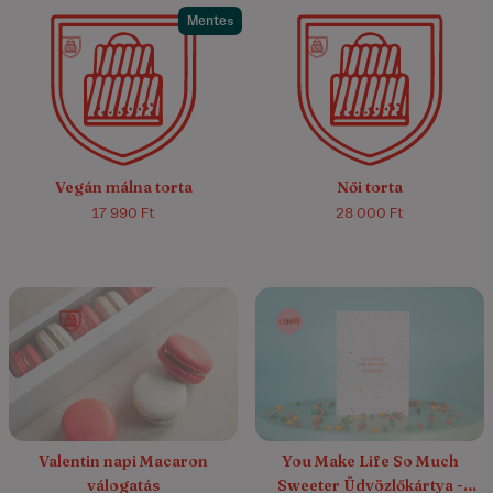
Mentes
5.0/5
(5)
5.0/5
(4)
Vegán málna torta
Női torta
17 990 Ft
28 000 Ft
Valentin napi Macaron
You Make Life So Much
válogatás
Sweeter Üdvözlőkártya -