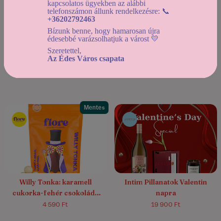
kapcsolatos ügyekben az alábbi
telefonszámon állunk rendelkezésre: 📞
+36202792463
Bízunk benne, hogy hamarosan újra
édesebbé varázsolhatjuk a várost 💛
Ébresztő: kávébab - arab
Szezám tárulj: szezámmag
Szeretettel,
Az Édes Város csapata
kávéfűszeres étcsokoládé
praliné - tejcsokoládé drazsé
drazsé
5 590 Ft
4 790 Ft
Mentes
Willy Tonka: karamell
Intim Pillanatok Valentin
cukorka-fehér csokoládé
napra
drazsé tonkababbal,
4 590 Ft
19 900 Ft
vaníliával és borssal