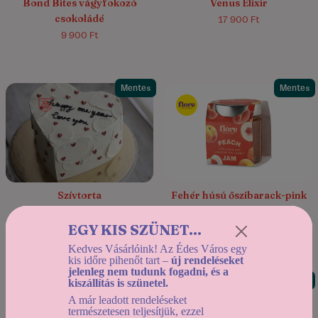
Bond Bites vágyfokozó
Venus Elixir
csokoládé
17 900 Ft
9 900 Ft
Mentes
Mentes
Szívtorta
Fehér húsú őszibarack-pink
grapefruit lekvár timut
16 800 Ft
borssal
EGY KIS SZÜNET...
2 290 Ft
Kedves Vásárlóink! Az Édes Város egy
kis időre pihenőt tart –
új rendeléseket
jelenleg nem tudunk fogadni, és a
Mentes
Mentes
kiszállítás is szünetel.
A már leadott rendeléseket
természetesen teljesítjük, ezzel