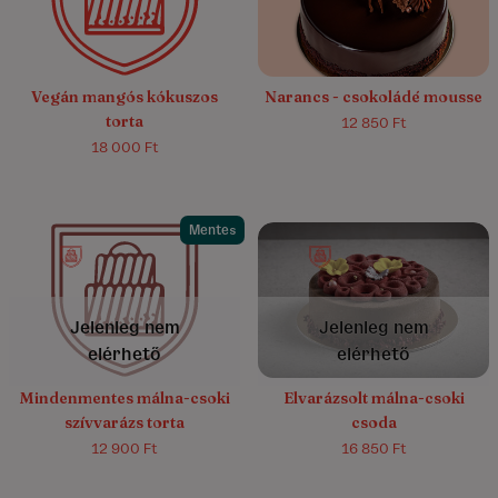
Vegán mangós kókuszos
Narancs - csokoládé mousse
torta
12 850 Ft
18 000 Ft
Mentes
4.7/5
(56)
4.9/5
(8)
Jelenleg nem
Jelenleg nem
elérhető
elérhető
Mindenmentes málna-csoki
Elvarázsolt málna-csoki
szívvarázs torta
csoda
12 900 Ft
16 850 Ft