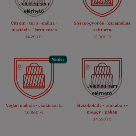
Jelenleg nem
elérhető
Citrom - túró - málna -
Sós mogyorós - karamellás
pisztácia - lisztmentes
sajttorta
14 290 Ft
12 000 Ft
Mentes
4.9/5
(16)
4.8/5
(50)
Jelenleg nem
elérhető
Vegán málnás - csokis torta
Étcsokoládé - tonkabab -
meggy - pekán
10 800 Ft
14 590 Ft