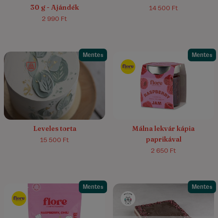
30 g - Ajándék
14 500 Ft
2 990 Ft
Mentes
Mentes
Leveles torta
Málna lekvár kápia
paprikával
15 500 Ft
2 650 Ft
Mentes
Mentes