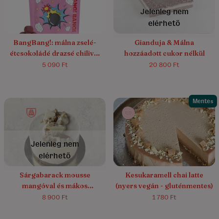
Jelenleg nem
elérhető
BangBang!: málna zselé-
Gianduja & Málna
étcsokoládé drazsé chilivel
hozzáadott cukor nélkül
és rózsával
5 090 Ft
20 800 Ft
Mentes
4.6/5
(14)
5.0/5
(4)
Jelenleg nem
elérhető
Sárgabarack mousse
Kesukaramell chai latte
mangóval és mákos
(nyers vegán - gluténmentes)
vaníliakrémmel
8 900 Ft
1 780 Ft