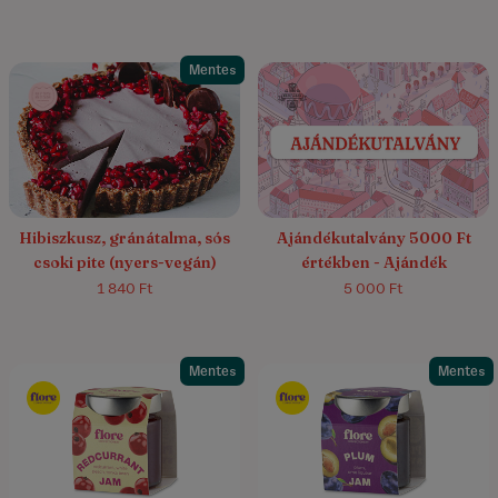
Mentes
4.4/5
(7)
Hibiszkusz, gránátalma, sós
Ajándékutalvány 5000 Ft
csoki pite (nyers-vegán)
értékben - Ajándék
1 840 Ft
5 000 Ft
Mentes
Mentes