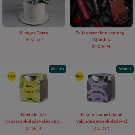
Virágos Torta
Teljes szerelem csomag -
Ajándék
36 500 Ft
35 000 Ft
Mentes
Mentes
Körte lekvár
Feketeszeder lekvár
fehércsokoládéval és etióp
Valrhona étcsokoládéval
kávéval
2 450 Ft
2 550 Ft