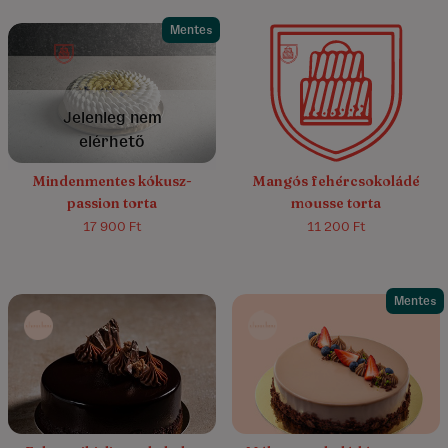
Mentes
4.7/5
(28)
5.0/5
(2)
Jelenleg nem
elérhető
Mindenmentes kókusz-
Mangós fehércsokoládé
passion torta
mousse torta
17 900 Ft
11 200 Ft
Mentes
5.0/5
(16)
5.0/5
(151)