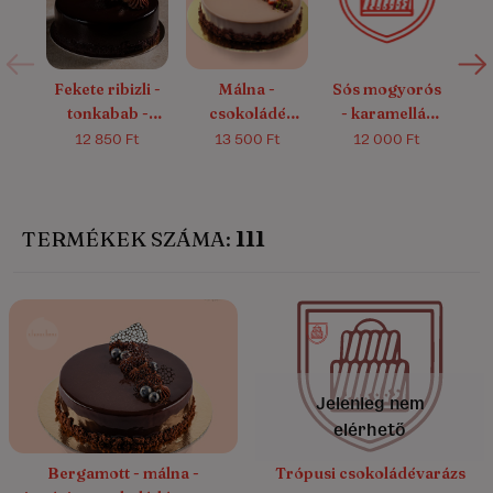
(151)
Fekete ribizli -
Málna -
Sós mogyorós
tonkabab -
csokoládé
- karamellás
csokoládé
mousse
sajttorta
12 850 Ft
13 500 Ft
12 000 Ft
mousse
(glutén- és
m
cukormentes)
TERMÉKEK SZÁMA:
111
4.9/5
(281)
5.0/5
(7)
Jelenleg nem
elérhető
Bergamott - málna -
Trópusi csokoládévarázs