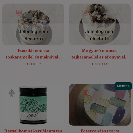
4.9/5
(16)
4.8/5
(5)
Jelenleg nem
Jelenleg nem
elérhető
elérhető
Étcsoki mousse
Mogyoró mousse
sóskaramellel és málnával –
tejkaramellel és áfonyával –
gluténmentes
cukor és gluténmentes
8 900 Ft
8 900 Ft
Mentes
Bazsalikomos kert Menta tea
Ecsetvonásos torta