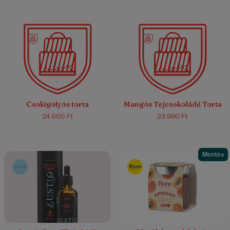
5.0/5
(4)
Csokigolyós torta
Mangós Tejcsokoládé Torta
24 000 Ft
23 990 Ft
Mentes