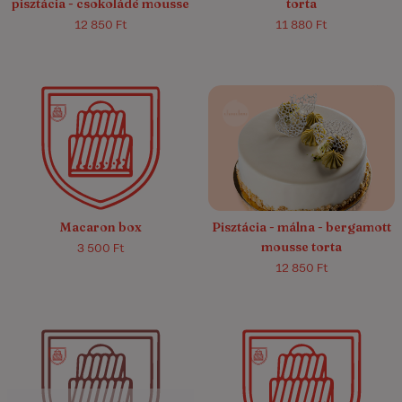
pisztácia - csokoládé mousse
torta
12 850 Ft
11 880 Ft
5.0/5
(23)
Macaron box
Pisztácia - málna - bergamott
mousse torta
3 500 Ft
12 850 Ft
4.9/5
(42)
4.9/5
(11)