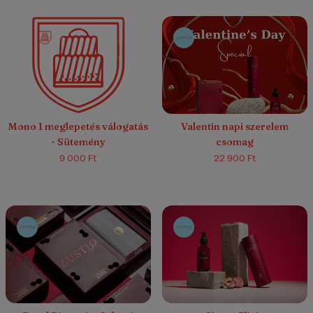
4.2/5
(5)
Mono 1 meglepetés válogatás
Valentin napi szerelem
- Sütemény
csomag
9 000 Ft
22 900 Ft