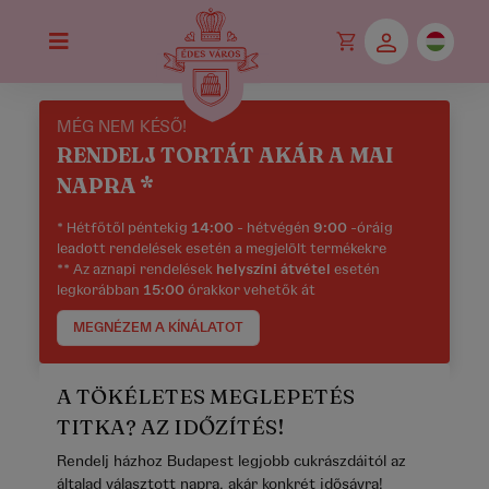
MÉG NEM KÉSŐ!
RENDELJ TORTÁT AKÁR A MAI
NAPRA *
* Hétfőtől péntekig
14:00
- hétvégén
9:00
-óráig
leadott rendelések esetén a megjelölt termékekre
** Az aznapi rendelések
helyszíni átvétel
esetén
legkorábban
15:00
órakkor vehetők át
MEGNÉZEM A KÍNÁLATOT
A TÖKÉLETES MEGLEPETÉS
TITKA? AZ IDŐZÍTÉS!
Rendelj házhoz Budapest legjobb cukrászdáitól az
általad választott napra, akár konkrét idősávra!