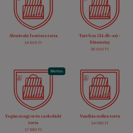
4.7/5
(11)
Absztrakt festéses torta
Tart box (24 db-os) -
Sütemény
14 500 Ft
36 000 Ft
Mentes
4.3/5
(6)
5.0/5
(4)
Vegán mogyorós csokoládé
Vaníliás málna torta
torta
14 590 Ft
17 990 Ft