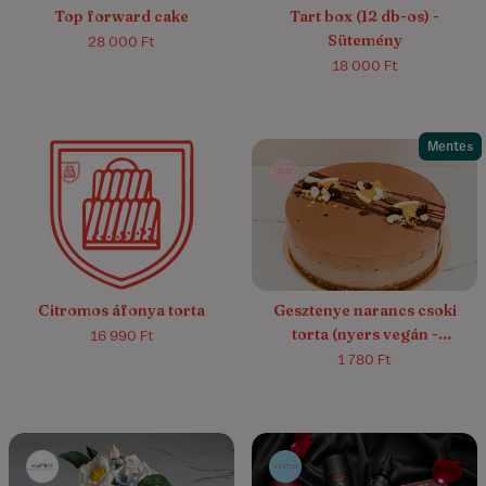
Top forward cake
Tart box (12 db-os) -
Sütemény
28 000 Ft
18 000 Ft
Mentes
4.8/5
(4)
Citromos áfonya torta
Gesztenye narancs csoki
torta (nyers vegán -
16 990 Ft
gluténmentes)
1 780 Ft