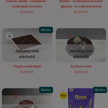
Fekete ribizli - tonkabab -
Málna - csokoládé mousse
csokoládé mousse
(glutén- és cukormentes)
12 850 Ft
13 500 Ft
Mentes
4.9/5
(8)
Jelenleg nem
Jelenleg nem
elérhető
elérhető
Tripla csokoládé
Sacher torta
18 900 Ft
15 550 Ft
Mentes
Mentes
4.4/5
(17)