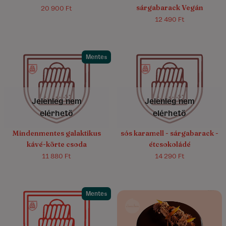
sárgabarack Vegán
20 900 Ft
12 490 Ft
Mentes
4.6/5
(19)
4.8/5
(40)
Jelenleg nem
Jelenleg nem
elérhető
elérhető
Mindenmentes galaktikus
sós karamell - sárgabarack -
kávé-körte csoda
étcsokoládé
11 880 Ft
14 290 Ft
Mentes
4.6/5
(15)
5.0/5
(16)