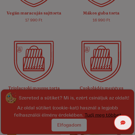
Vegán maracujás sajttorta
Mákos guba torta
17 990 Ft
16 990 Ft
5.0/5
(10)
4.9/5
(8)
Triplacsoki mousse torta
Csokoládés meggyes
gesztenye torta
16 990 Ft
Szereted a sütiket? Mi is, ezért csináljuk az oldalt!
16 990 Ft
Az oldal sütiket (cookie-kat) használ a legjobb
felhasználói élmény érdekében.
Tudj meg többet
Elfogadom