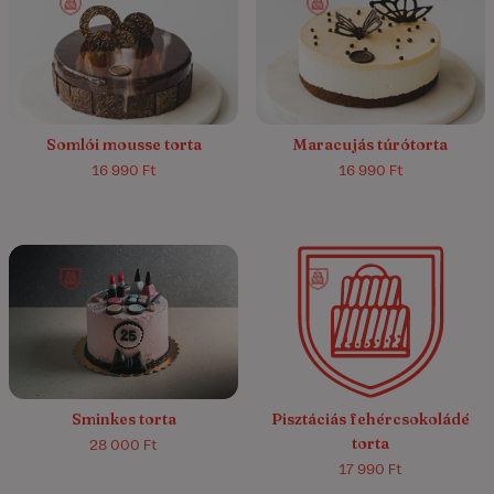
5.0/5
(6)
5.0/5
(5)
Somlói mousse torta
Maracujás túrótorta
16 990 Ft
16 990 Ft
4.8/5
(9)
Sminkes torta
Pisztáciás fehércsokoládé
torta
28 000 Ft
17 990 Ft