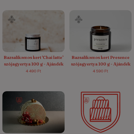
Bazsalikomos kert 'Chai latte’
Bazsalikomos kert Presence
szójagyertya 100 g - Ajándék
szójagyertya 100 g - Ajándék
4 490 Ft
4 590 Ft