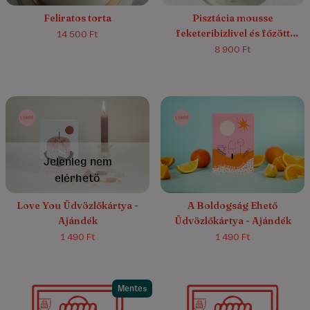
Feliratos torta
Pisztácia mousse
feketeribizlivel és főzött
14 500 Ft
vaníliakrémmel
8 900 Ft
4.5/5
(2)
Jelenleg nem
elérhető
Love You Üdvözlőkártya -
A Boldogság Ehető
Ajándék
Üdvözlőkártya - Ajándék
1 490 Ft
1 490 Ft
Mentes