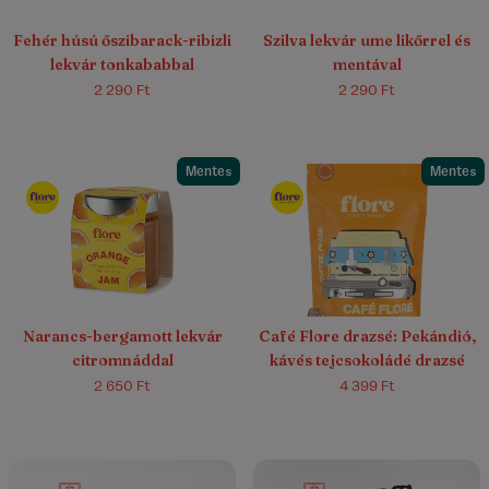
Fehér húsú őszibarack-ribizli
Szilva lekvár ume likőrrel és
lekvár tonkababbal
mentával
2 290 Ft
2 290 Ft
Mentes
Mentes
Narancs-bergamott lekvár
Café Flore drazsé: Pekándió,
citromnáddal
kávés tejcsokoládé drazsé
2 650 Ft
4 399 Ft