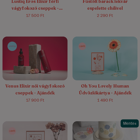
Lustiq Eros Elixir férfi
Füstölt barack lekvár
vágyfokozó cseppek -
espelette chilivel
Ajándék
17 500 Ft
2 290 Ft
Venus Elixir női vágyfokozó
Oh You Lovely Human
cseppek - Ajándék
Üdvözlőkártya - Ajándék
17 900 Ft
1 490 Ft
Mentes