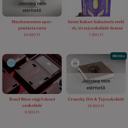
Jelenleg nem
elérhető
Mindenmentes eper-
Szent Kakaó: kakaóméz zselé
pisztácia torta
- ét,-és tejcsokoládé drazsé
14 990 Ft
7 850 Ft
Mentes
5.0/5
(1)
Jelenleg nem
elérhető
Bond Bites vágyfokozó
Crunchy Dió & Tejcsokoládé
csokoládé
18 900 Ft
9 900 Ft