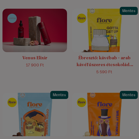
Mentes
Venus Elixir
Ébresztő: kávébab - arab
kávéfűszeres étcsokoládé
17 900 Ft
drazsé
5 590 Ft
Mentes
Mentes