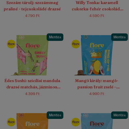
Szezám tárulj: szezámmag
Willy Tonka: karamell
praliné - tejcsokoládé drazsé
cukorka-fehér csokoládé
drazsé tonkababbal,
4 790 Ft
4 590 Ft
vaníliával és borssal
Mentes
Mentes
5.0/5
(1)
Édes Sushi: szicíliai mandula
Mangó király: mangó-
drazsé matchás, jázminos,
passion fruit zselé -
wasabis fehércsokoládéban
étcsokoládé drazsé
4 399 Ft
4 990 Ft
Mentes
Mentes