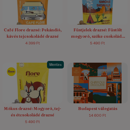
Café Flore drazsé: Pekándió,
Füstjelek drazsé: Füstölt
kávés tejcsokoládé drazsé
mogyoró, szőke csokoládé
drazsé
4 399 Ft
5 490 Ft
Mentes
Mókus drazsé: Mogyoró, tej-
Budapest válogatás
és étcsokoládé drazsé
14 600 Ft
5 490 Ft