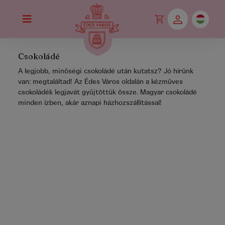
Csokoládé
A legjobb, minőségi csokoládé után kutatsz? Jó hírünk
van: megtaláltad! Az Édes Város oldalán a kézműves
csokoládék legjavát gyűjtöttük össze. Magyar csokoládé
minden ízben, akár aznapi házhozszállítással!