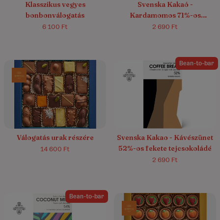
Klasszikus vegyes
Svenska Kakaó -
bonbonválogatás
Kardamomos 71%-os
étcsokoládé
6 100 Ft
2 690 Ft
Bean-to-bar
Válogatás urak részére
Svenska Kakao - Kávészünet
52%-os fekete tejcsokoládé
14 600 Ft
2 690 Ft
Bean-to-bar