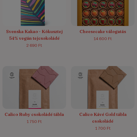
5.0/5
(1)
Svenska Kakao - Kókusztej
Cheesecake válogatás
54% vegán tejcsokoládé
14 600 Ft
2 690 Ft
5.0/5
(4)
5.0/5
(1)
Calico Ruby csokoládé tábla
Calico Kávé Gold tábla
csokoládé
1 750 Ft
1 700 Ft