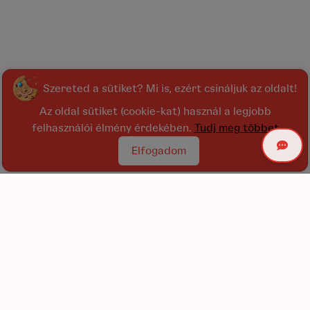
Szereted a sütiket? Mi is, ezért csináljuk az oldalt!
Az oldal sütiket (cookie-kat) használ a legjobb
felhasználói élmény érdekében.
Tudj meg többet
Elfogadom