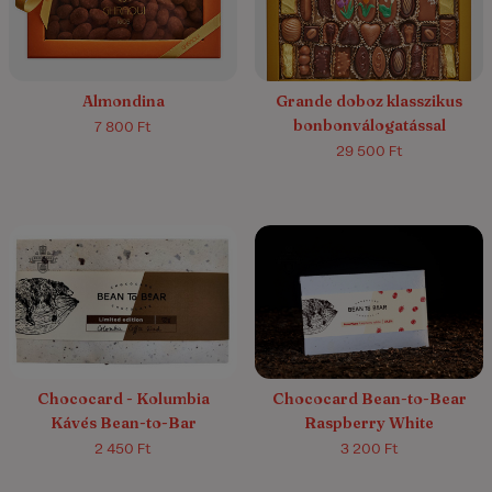
5.0/5
(1)
5.0/5
(3)
Almondina
Grande doboz klasszikus
bonbonválogatással
7 800 Ft
29 500 Ft
Chococard - Kolumbia
Chococard Bean-to-Bear
Kávés Bean-to-Bar
Raspberry White
2 450 Ft
3 200 Ft