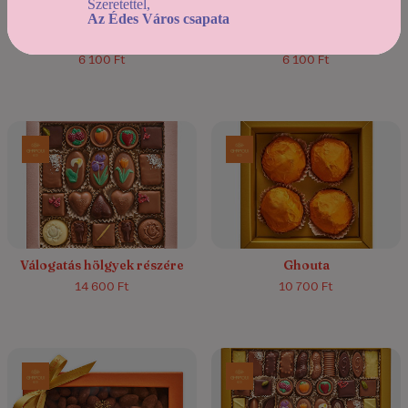
Szeretettel,
Klasszikus tejcsokoládés
Klasszikus étcsokoládés
Az Édes Város csapata
bonbonválogatás
bonbonválogatás
6 100 Ft
6 100 Ft
Válogatás hölgyek részére
Ghouta
14 600 Ft
10 700 Ft