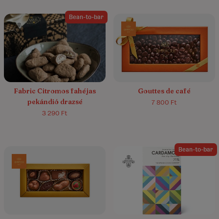
Bean-to-bar
4.7/5
(3)
Fabric Citromos fahéjas
Gouttes de café
pekándió drazsé
7 800 Ft
3 290 Ft
Bean-to-bar
5.0/5
(3)
5.0/5
(1)