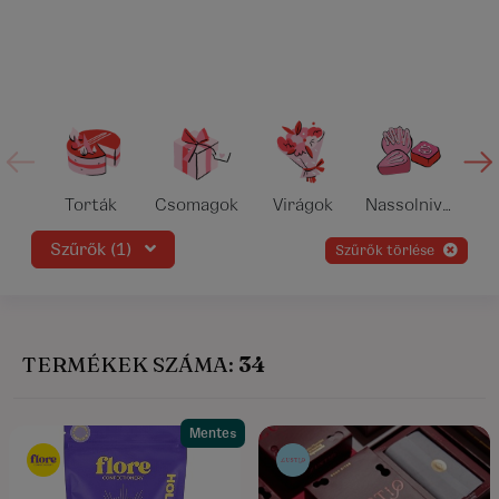
Torták
Csomagok
Virágok
Nassolnivalók
Szűrők (1)
szűrők törlése
TERMÉKEK SZÁMA:
34
Mentes