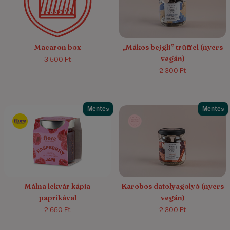
Macaron box
„Mákos bejgli” trüffel (nyers
vegán)
3 500 Ft
2 300 Ft
Mentes
Mentes
5.0/5
(1)
Málna lekvár kápia
Karobos datolyagolyó (nyers
paprikával
vegán)
2 650 Ft
2 300 Ft