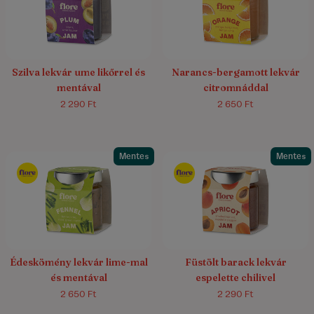
Szilva lekvár ume likőrrel és
Narancs-bergamott lekvár
mentával
citromnáddal
2 290 Ft
2 650 Ft
Mentes
Mentes
Édeskömény lekvár lime-mal
Füstölt barack lekvár
és mentával
espelette chilivel
2 650 Ft
2 290 Ft