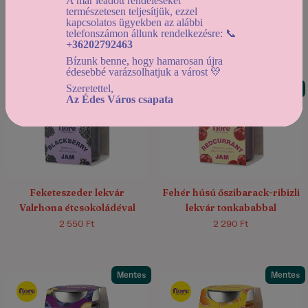
A már leadott rendeléseket
Fehér húsú őszibarack-pink
Körte lekvár
természetesen teljesítjük, ezzel
grapefruit lekvár timut
fehércsokoládéval és etióp
kapcsolatos ügyekben az alábbi
telefonszámon állunk rendelkezésre: 📞
borssal
kávéval
2 290 Ft
2 450 Ft
+36202792463
Bízunk benne, hogy hamarosan újra
édesebbé varázsolhatjuk a várost 💛
Szeretettel,
Mentes
Mentes
Az Édes Város csapata
Feketeszeder lekvár
Fehér húsú őszibarack-ribizli
Valrhona étcsokoládéval
lekvár tonkababbal
2 550 Ft
2 290 Ft
Mentes
Mentes