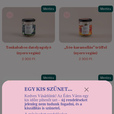
Mentes
Mentes
4.7/5
(3)
Tonkababos datolyagolyó
„Sós-karamellás” trüffel
(nyers vegán)
(nyers vegán)
2 300 Ft
2 300 Ft
Mentes
Mentes
EGY KIS SZÜNET...
Kedves Vásárlóink! Az Édes Város egy
kis időre pihenőt tart –
új rendeléseket
jelenleg nem tudunk fogadni, és a
kiszállítás is szünetel.