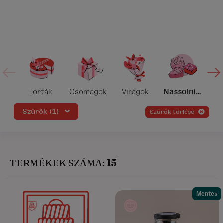
Torták
Csomagok
Virágok
Nassolnivalók
Szűrők (1)
szűrők törlése
TERMÉKEK SZÁMA:
15
Mentes