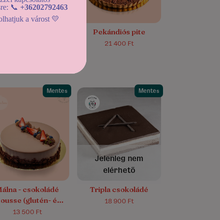
sre: 📞
+36202792463
lhatjuk a várost 💛
racuja csokoládé
Pekándiós pite
tarte
21 400 Ft
25 000 Ft
Mentes
Mentes
5.0/5
(151)
Jelenleg nem
elérhető
álna - csokoládé
Tripla csokoládé
ousse (glutén- és
18 900 Ft
cukormentes)
13 500 Ft