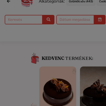
Alkategóriák:
Gyümölcsös (443)
Csoki
KEDVENC
TERMÉKEK:
5.0/5
(16)
5.0/5
(1