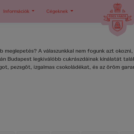
Információk
Cégeknek
A MAI NAPRA *
:00
-óráig leadott rendelések esetén a megjelölt termékekre
el
esetén legkorábban
15:00
órakkor vehetők át