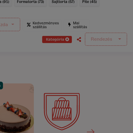
a (91)
Formatorta (73)
Sajttorta (57)
Pite (45)
Kedvezményes
Mai
szda
szállítás
szállítás
Rendezés
Kategória
s
.0/5
(151)
4.9/5
(11)
4.9/5
(12)