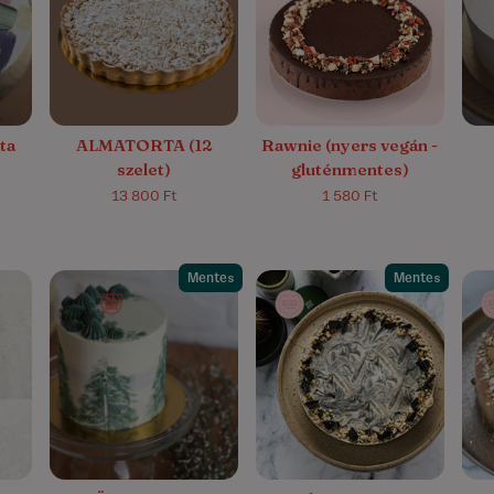
5.0/5
(4)
4.1/5
(19)
ta
ALMATORTA (12
Rawnie (nyers vegán -
szelet)
gluténmentes)
13 800 Ft
1 580 Ft
Mentes
Mentes
5.0/5
(1)
5.0/5
(1)