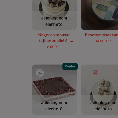
4.8/5
(5)
Jelenleg nem
elérhető
Mogyoró mousse
Ecsetvonásos tor
tejkaramellel és
14 500 Ft
áfonyával – cukor és
8 900 Ft
gluténmentes
Mentes
4.6/5
(14)
Jelenleg nem
Jelenleg nem
elérhető
elérhető