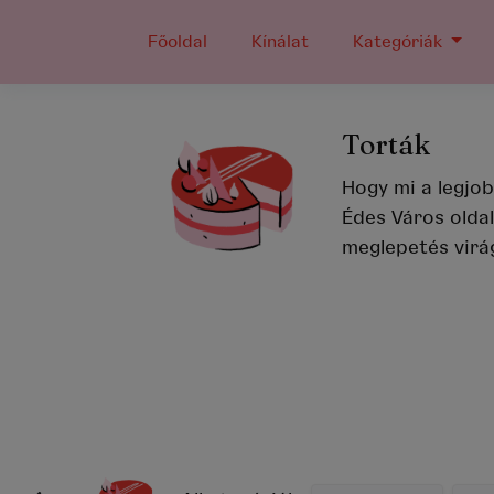
Főoldal
Kínálat
Kategóriák
MÉG NEM KÉSŐ!
RENDELJ TORTÁT AKÁR 
* Hétfőtől péntekig
14:00
- hétvégén
9
** Az aznapi rendelések
helyszíni átvét
MEGNÉZEM A KÍNÁLATOT