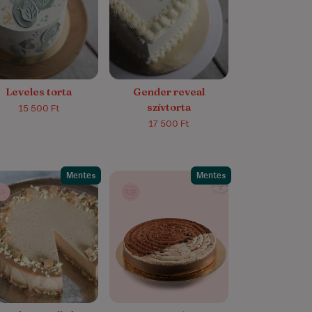
5.0/5
(1)
Leveles torta
Gender reveal
szívtorta
15 500 Ft
17 500 Ft
Mentes
Mentes
5.0/5
(4)
4.5/5
(14)