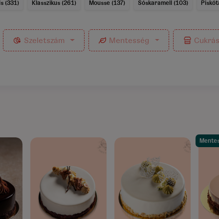
s (331)
Klasszikus (261)
Mousse (137)
Sóskaramell (103)
Piskót
Szeletszám
Mentesség
Cukrá
Mente
6)
5.0/5
(76)
5.0/5
(23)
5