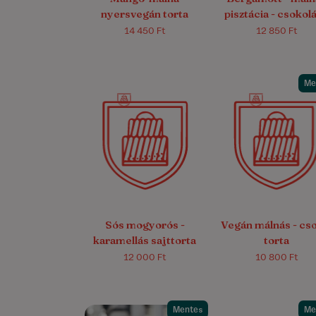
nyersvegán torta
pisztácia - csokol
mousse
14 450 Ft
12 850 Ft
Me
4.9/5
(11)
4.9/5
(16)
Sós mogyorós -
Vegán málnás - cs
karamellás sajttorta
torta
12 000 Ft
10 800 Ft
Mentes
Me