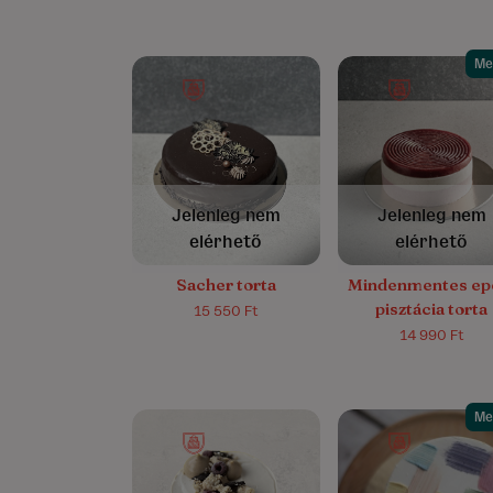
Me
4.9/5
(8)
4.4/5
(17)
Jelenleg nem
Jelenleg nem
elérhető
elérhető
Sacher torta
Mindenmentes ep
pisztácia torta
15 550 Ft
14 990 Ft
Me