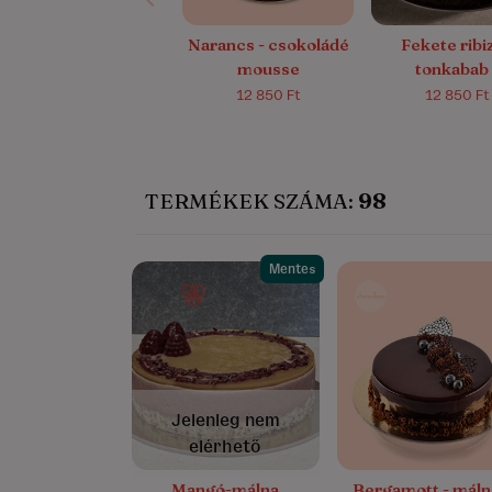
Narancs - csokoládé
Fekete ribizl
mousse
tonkabab 
csokoládé m
12 850 Ft
12 850 Ft
TERMÉKEK SZÁMA:
98
Mentes
5.0/5
(3)
4.9/5
(281)
Jelenleg nem
elérhető
Mangó-málna
Bergamott - máln