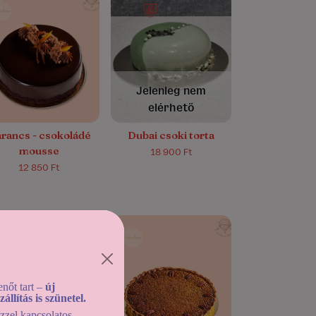
5.0/5
(16)
4.8/5
(6)
Jelenleg nem
elérhető
rancs - csokoládé
Dubai csoki torta
mousse
18 900 Ft
12 850 Ft
4.9/5
(29)
5.0/5
(3)
nőt tart –
új
llítás is szünetel.
ezzel kapcsolatos