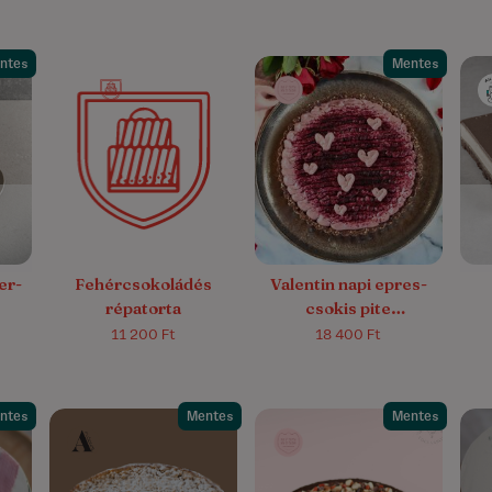
ntes
Mentes
er-
Fehércsokoládés
Valentin napi epres-
répatorta
csokis pite
(nyersvegán)
11 200 Ft
18 400 Ft
ntes
Mentes
Mentes