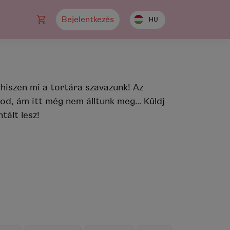
Bejelentkezés
HU
A TÖKÉLETES
MEGLEPETÉS TITKA?
AZ IDŐZÍTÉS!
Rendelj házhoz Budapest
legjobb cukrászdáitól az
általad választott napra,
akár konkrét idősávra!
Dátum megadása