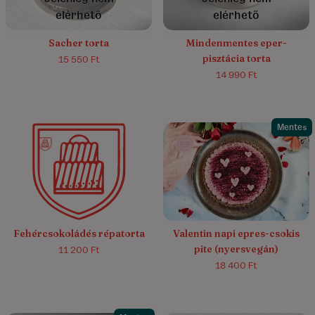
elérhető
elérhető
Sacher torta
Mindenmentes eper-
pisztácia torta
15 550 Ft
14 990 Ft
Mentes
Fehércsokoládés répatorta
Valentin napi epres-csokis
pite (nyersvegán)
11 200 Ft
18 400 Ft