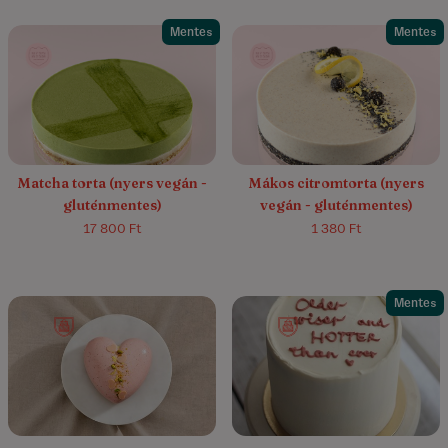
Mentes
Mentes
4.4/5
(23)
4.0/5
(68)
Matcha torta (nyers vegán -
Mákos citromtorta (nyers
gluténmentes)
vegán - gluténmentes)
17 800 Ft
1 380 Ft
Mentes