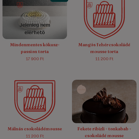
4.7/5
(28)
5.0/5
(2)
Jelenleg nem
elérhető
Mindenmentes kókusz-
Mangós fehércsokoládé
passion torta
mousse torta
17 900 Ft
11 200 Ft
5.0/5
(8)
5.0/5
(16)
Málnás csokoládémousse
Fekete ribizli - tonkabab -
csokoládé mousse
11 200 Ft