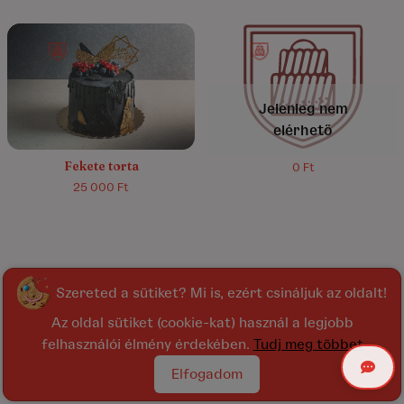
5.0/5
(1)
Jelenleg nem
elérhető
Fekete torta
0 Ft
25 000 Ft
Szereted a sütiket? Mi is, ezért csináljuk az oldalt!
Az oldal sütiket (cookie-kat) használ a legjobb
felhasználói élmény érdekében.
Tudj meg többet
Elfogadom