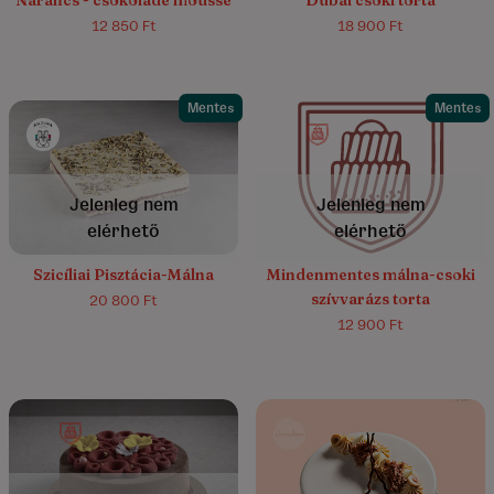
Narancs - csokoládé mousse
Dubai csoki torta
12 850 Ft
18 900 Ft
Mentes
Mentes
5.0/5
(3)
4.7/5
(56)
Jelenleg nem
Jelenleg nem
elérhető
elérhető
Szicíliai Pisztácia-Málna
Mindenmentes málna-csoki
szívvarázs torta
20 800 Ft
12 900 Ft
4.9/5
(8)
5.0/5
(76)