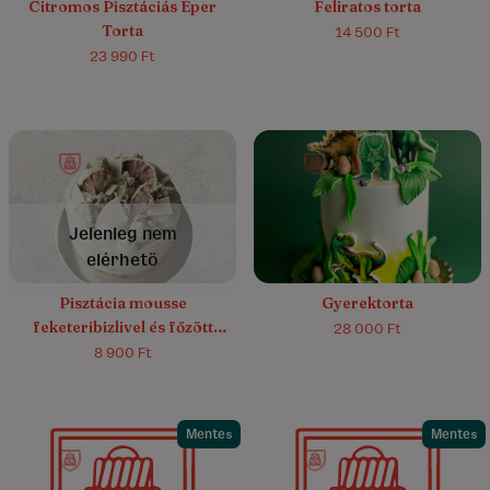
Citromos Pisztáciás Eper
Feliratos torta
Torta
14 500 Ft
23 990 Ft
5.0/5
(14)
Jelenleg nem
elérhető
Pisztácia mousse
Gyerektorta
feketeribizlivel és főzött
28 000 Ft
vaníliakrémmel
8 900 Ft
Mentes
Mentes