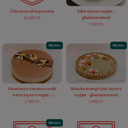
Citromos áfonya torta
Isler (nyers vegán -
gluténmentes)
16 990 Ft
1 520 Ft
Mentes
Mentes
5.0/5
(4)
Gesztenye narancs csoki
Matcha mangó pite (nyers
torta (nyers vegán -
vegán - gluténmentes)
gluténmentes)
1 780 Ft
1 680 Ft
Mentes