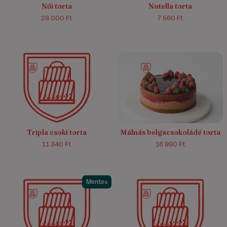
Női torta
Nutella torta
28 000 Ft
7 560 Ft
4.9/5
(31)
4.4/5
(7)
Tripla csoki torta
Málnás belgacsokoládé torta
11 340 Ft
16 990 Ft
Mentes
4.5/5
(4)
4.8/5
(12)