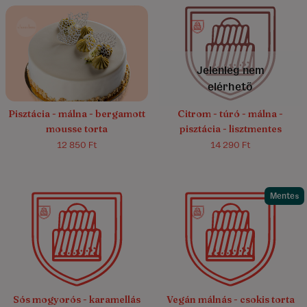
5.0/5
(23)
4.9/5
(42)
Jelenleg nem
elérhető
Pisztácia - málna - bergamott
Citrom - túró - málna -
mousse torta
pisztácia - lisztmentes
12 850 Ft
14 290 Ft
Mentes
4.9/5
(11)
4.9/5
(16)
Sós mogyorós - karamellás
Vegán málnás - csokis torta