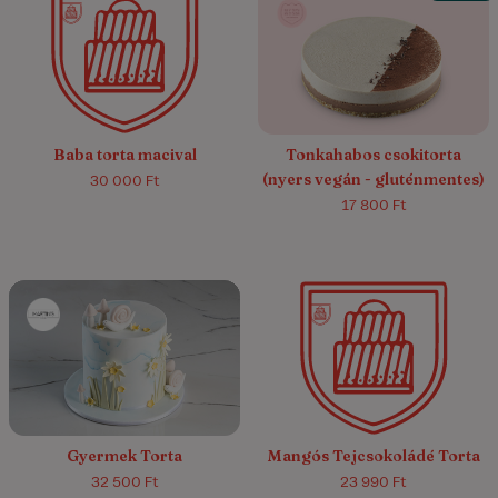
5.0/5
(1)
Baba torta macival
Tonkahabos csokitorta
(nyers vegán - gluténmentes)
30 000 Ft
17 800 Ft
5.0/5
(1)
Gyermek Torta
Mangós Tejcsokoládé Torta
32 500 Ft
23 990 Ft