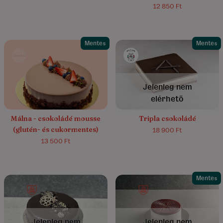
12 850 Ft
Mentes
Mentes
5.0/5
(151)
Jelenleg nem
elérhető
Málna - csokoládé mousse
Tripla csokoládé
(glutén- és cukormentes)
18 900 Ft
13 500 Ft
Mentes
4.9/5
(8)
4.4/5
(17)
Jelenleg nem
Jelenleg nem