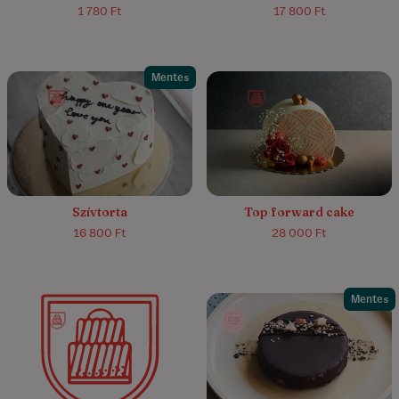
1 780 Ft
17 800 Ft
Mentes
Szívtorta
Top forward cake
16 800 Ft
28 000 Ft
Mentes
4.8/5
(4)
5.0/5
(8)