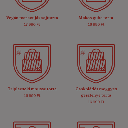
Vegán maracujás sajttorta
Mákos guba torta
17 990 Ft
16 990 Ft
5.0/5
(10)
4.9/5
(8)
Triplacsoki mousse torta
Csokoládés meggyes
gesztenye torta
16 990 Ft
16 990 Ft