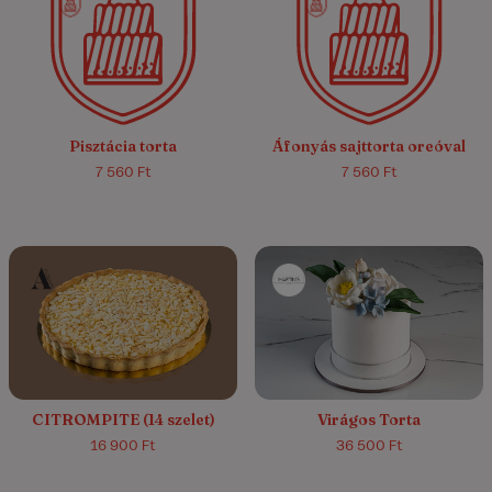
4.8/5
(58)
4.5/5
(15)
Pisztácia torta
Áfonyás sajttorta oreóval
7 560 Ft
7 560 Ft
5.0/5
(1)
CITROMPITE (14 szelet)
Virágos Torta
16 900 Ft
36 500 Ft