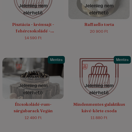
Jelenleg nem
Jelenleg nem
elérhető
elérhető
Pisztácia - krémsajt -
Raffaello torta
fehércsokoládé -
20 900 Ft
tojásmentes
14 590 Ft
Mentes
Mentes
4.7/5
(23)
4.6/5
(19)
Jelenleg nem
Jelenleg nem
elérhető
elérhető
Étcsokoládé-rum-
Mindenmentes galaktikus
sárgabarack Vegán
kávé-körte csoda
12 490 Ft
11 880 Ft