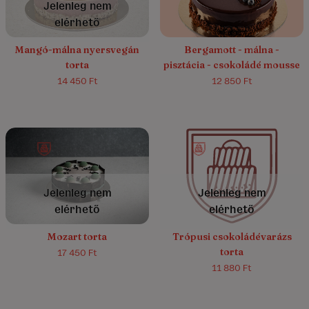
Jelenleg nem
elérhető
Mangó-málna nyersvegán
Bergamott - málna -
torta
pisztácia - csokoládé mousse
14 450 Ft
12 850 Ft
4.7/5
(10)
5.0/5
(7)
Jelenleg nem
Jelenleg nem
elérhető
elérhető
Mozart torta
Trópusi csokoládévarázs
torta
17 450 Ft
11 880 Ft