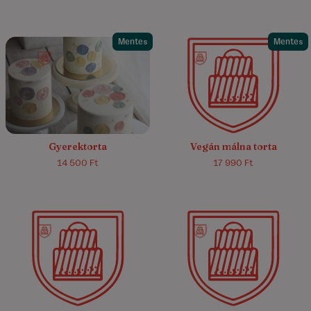
Mentes
Mentes
4.6/5
(11)
5.0/5
(5)
Gyerektorta
Vegán málna torta
14 500 Ft
17 990 Ft
5.0/5
(4)
4.8/5
(53)