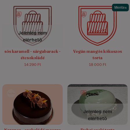
Mentes
4.8/5
(40)
4.6/5
(15)
Jelenleg nem
elérhető
sós karamell - sárgabarack -
Vegán mangós kókuszos
étcsokoládé
torta
14 290 Ft
18 000 Ft
5.0/5
(16)
4.8/5
(6)
Jelenleg nem
elérhető