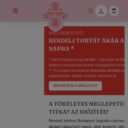
MÉG NEM KÉSŐ!
RENDELJ TORTÁT AKÁR A MAI
NAPRA *
* Hétfőtől péntekig
14:00
- hétvégén
9:00
-óráig
leadott rendelések esetén a megjelölt termékekre
** Az aznapi rendelések
helyszíni átvétel
esetén
legkorábban
15:00
órakkor vehetők át
MEGNÉZEM A KÍNÁLATOT
A TÖKÉLETES MEGLEPETÉS
TITKA? AZ IDŐZÍTÉS!
Rendelj házhoz Budapest legjobb cukrászdáitól az
általad választott napra, akár konkrét idősávra!