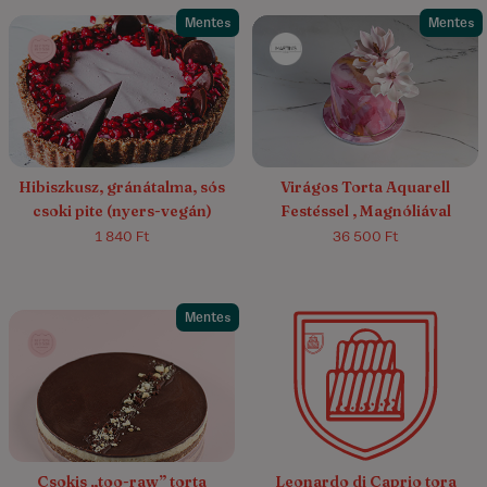
Mentes
Mentes
4.4/5
(7)
5.0/5
(1)
Hibiszkusz, gránátalma, sós
Virágos Torta Aquarell
csoki pite (nyers-vegán)
Festéssel , Magnóliával
1 840 Ft
36 500 Ft
Mentes
4.5/5
(21)
Csokis „too-raw” torta
Leonardo di Caprio tora