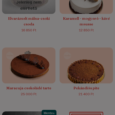
Jelenleg nem
elérhető
Elvarázsolt málna-csoki
Karamell - mogyoró - kávé
csoda
mousse
16 850 Ft
12 850 Ft
4.9/5
(29)
5.0/5
(3)
Maracuja csokoládé tarte
Pekándiós pite
25 000 Ft
21 400 Ft
Mentes