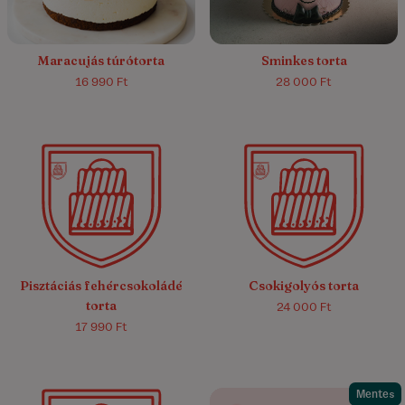
Maracujás túrótorta
Sminkes torta
16 990 Ft
28 000 Ft
4.8/5
(9)
5.0/5
(4)
Pisztáciás fehércsokoládé
Csokigolyós torta
torta
24 000 Ft
17 990 Ft
Mentes