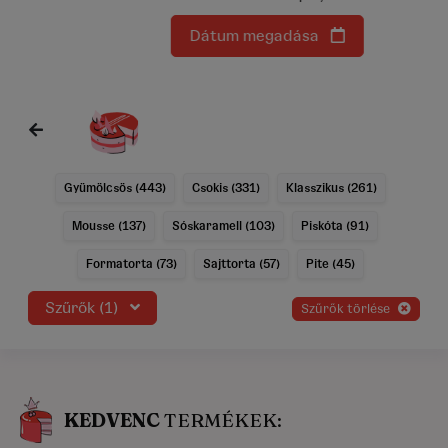
Dátum megadása
Gyümölcsös (443)
Csokis (331)
Klasszikus (261)
Mousse (137)
Sóskaramell (103)
Piskóta (91)
Formatorta (73)
Sajttorta (57)
Pite (45)
Szűrők (1)
szűrők törlése
KEDVENC
TERMÉKEK: