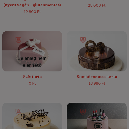
(nyers vegán - gluténmentes)
25 000 Ft
12 800 Ft
5.0/5
(6)
Jelenleg nem
elérhető
Szív torta
Somlói mousse torta
0 Ft
16 990 Ft
5.0/5
(5)