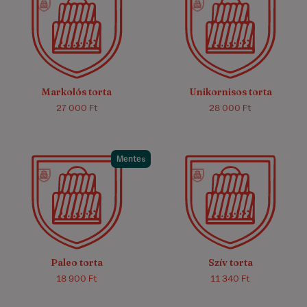
4.9/5
(12)
4.9/5
(23)
Markolós torta
Unikornisos torta
27 000 Ft
28 000 Ft
Mentes
4.8/5
(5)
4.7/5
(33)
Paleo torta
Szív torta
18 900 Ft
11 340 Ft