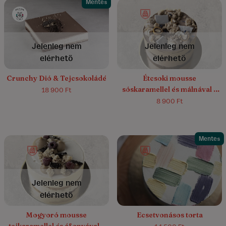
Mentes
5.0/5
(1)
4.9/5
(16)
Jelenleg nem
Jelenleg nem
elérhető
elérhető
Crunchy Dió & Tejcsokoládé
Étcsoki mousse
sóskaramellel és málnával –
18 900 Ft
gluténmentes
8 900 Ft
Mentes
4.8/5
(5)
Jelenleg nem
elérhető
Mogyoró mousse
Ecsetvonásos torta