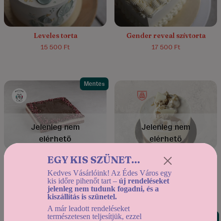
Leveles torta
Gender reveal szívtorta
15 500 Ft
17 500 Ft
Mentes
4.6/5
(14)
Jelenleg nem
Jelenleg nem
elérhető
elérhető
EGY KIS SZÜNET...
Gianduja & Málna
Sárgabarack mousse
hozzáadott cukor nélkül
mangóval és mákos
Kedves Vásárlóink! Az Édes Város egy
vaníliakrémmel
kis időre pihenőt tart –
új rendeléseket
20 800 Ft
8 900 Ft
jelenleg nem tudunk fogadni, és a
kiszállítás is szünetel.
A már leadott rendeléseket
természetesen teljesítjük, ezzel
Mentes
Mentes