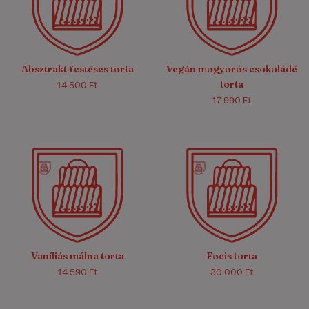
4.7/5
(11)
4.3/5
(6)
Absztrakt festéses torta
Vegán mogyorós csokoládé
torta
14 500 Ft
17 990 Ft
5.0/5
(4)
5.0/5
(7)
Vaníliás málna torta
Focis torta
14 590 Ft
30 000 Ft