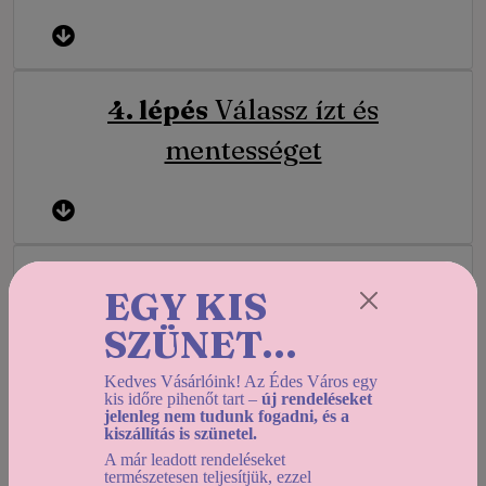
4. lépés
Válassz ízt és
mentességet
5. lépés
Megjegyzés és kép
EGY KIS
SZÜNET...
Kedves Vásárlóink! Az Édes Város egy
kis időre pihenőt tart –
új rendeléseket
6. lépés
Személyes adatok
jelenleg nem tudunk fogadni, és a
kiszállítás is szünetel.
A már leadott rendeléseket
természetesen teljesítjük, ezzel