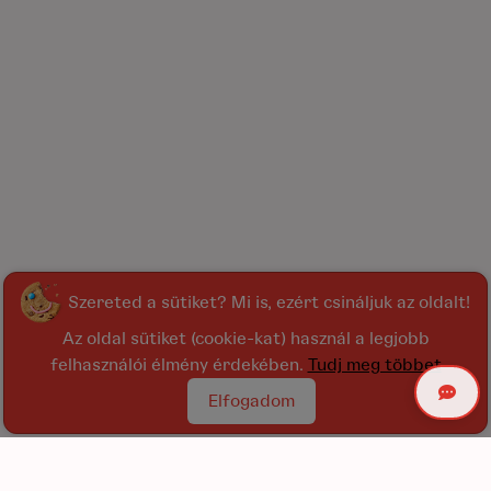
Szereted a sütiket? Mi is, ezért csináljuk az oldalt!
Az oldal sütiket (cookie-kat) használ a legjobb
felhasználói élmény érdekében.
Tudj meg többet
Elfogadom