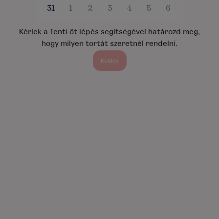
31
1
2
3
4
5
6
Kérlek a fenti öt lépés segítségével határozd meg,
hogy milyen tortát szeretnél rendelni.
Küldés