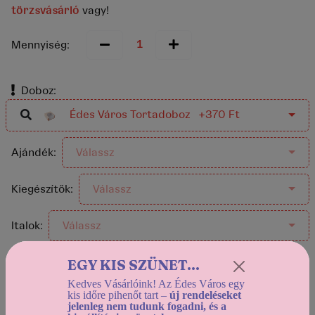
törzsvásárló
vagy!
Mennyiség:
Doboz:
Édes Város Tortadoboz +370 Ft
Ajándék:
Válassz
Kiegészítők:
Válassz
Italok:
Válassz
EGY KIS SZÜNET...
Helyszíni átvétel:
Kedves Vásárlóink! Az Édes Város egy
kis időre pihenőt tart –
új rendeléseket
2026-08-13 12:30-tól
jelenleg nem tudunk fogadni, és a
Házhozszállítás: