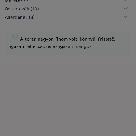
Méretek
(2)
Összetevők
(10)
Allergének
(6)
“
A torta nagyon finom volt, könnyű, frissítő,
igazán fehércsokis és igazán mangós.