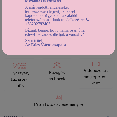
kiszállítás is szünetel.
2026-08-13 12:30-tól
A már leadott rendeléseket
természetesen teljesítjük, ezzel
Használd a
dátumszűrőt
, az elérhető kínálat
kapcsolatos ügyekben az alábbi
telefonszámon állunk rendelkezésre: 📞
megtekintéséhez!
+36202792463
Bízunk benne, hogy hamarosan újra
édesebbé varázsolhatjuk a várost 💛
kosárba helyezem
vissza a kínálathoz
Szeretettel,
Az Édes Város csapata
Videóüzenet
Pezsgők
Gyertyák,
meglepetés-
és borok
tűzijáték,
ként
lufik
Profi fotós az eseményre