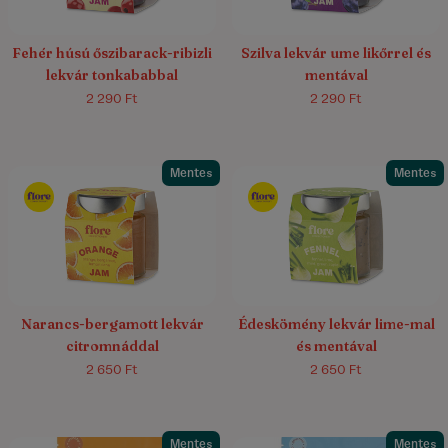
Fehér húsú őszibarack-ribizli
Szilva lekvár ume likőrrel és
lekvár tonkababbal
mentával
2 290 Ft
2 290 Ft
Mentes
Mentes
Narancs-bergamott lekvár
Édeskömény lekvár lime-mal
citromnáddal
és mentával
2 650 Ft
2 650 Ft
Mentes
Mentes