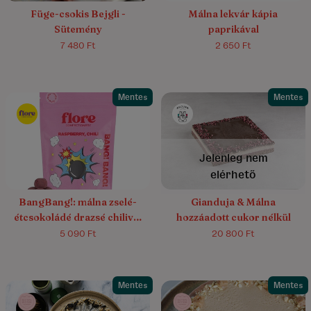
Füge-csokis Bejgli -
Málna lekvár kápia
Sütemény
paprikával
7 480 Ft
2 650 Ft
Mentes
Mentes
Jelenleg nem
elérhető
BangBang!: málna zselé-
Gianduja & Málna
étcsokoládé drazsé chilivel
hozzáadott cukor nélkül
és rózsával
5 090 Ft
20 800 Ft
Mentes
Mentes