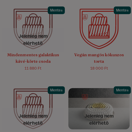
Mentes
Mentes
4.6/5
(19)
4.6/5
(15)
Jelenleg nem
elérhető
Mindenmentes galaktikus
Vegán mangós kókuszos
kávé-körte csoda
torta
11 880 Ft
18 000 Ft
Mentes
Mentes
4.7/5
(56)
4.7/5
(28)
Jelenleg nem
Jelenleg nem
elérhető
elérhető