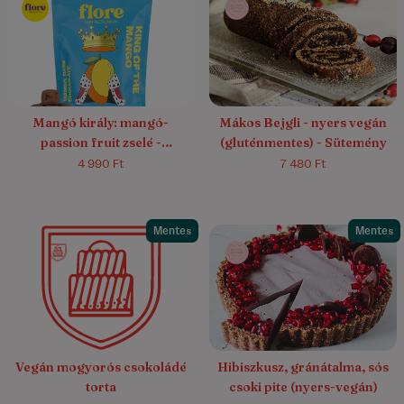
5.0/5
(1)
5.0/5
(1)
Mangó király: mangó-
Mákos Bejgli - nyers vegán
passion fruit zselé -
(gluténmentes) - Sütemény
étcsokoládé drazsé
4 990 Ft
7 480 Ft
Mentes
Mentes
4.3/5
(6)
4.4/5
(7)
Vegán mogyorós csokoládé
Hibiszkusz, gránátalma, sós
torta
csoki pite (nyers-vegán)