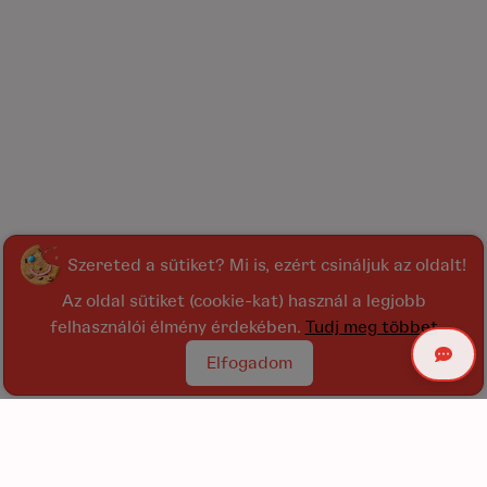
Szereted a sütiket? Mi is, ezért csináljuk az oldalt!
Az oldal sütiket (cookie-kat) használ a legjobb
felhasználói élmény érdekében.
Tudj meg többet
Elfogadom