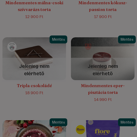
Mindenmentes málna-csoki
Mindenmentes kókusz-
szívvarázs torta
passion torta
12 900 Ft
17 900 Ft
Mentes
Mentes
4.4/5
(17)
Jelenleg nem
Jelenleg nem
elérhető
elérhető
Tripla csokoládé
Mindenmentes eper-
pisztácia torta
18 900 Ft
14 990 Ft
Mentes
Mentes