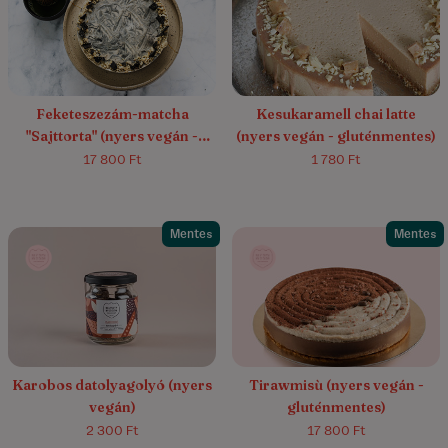
5.0/5
(1)
5.0/5
(4)
Feketeszezám-matcha
Kesukaramell chai latte
"Sajttorta" (nyers vegán -
(nyers vegán - gluténmentes)
gluténmentes)
17 800 Ft
1 780 Ft
Mentes
Mentes
5.0/5
(1)
4.5/5
(14)
Karobos datolyagolyó (nyers
Tirawmisù (nyers vegán -
vegán)
gluténmentes)
2 300 Ft
17 800 Ft