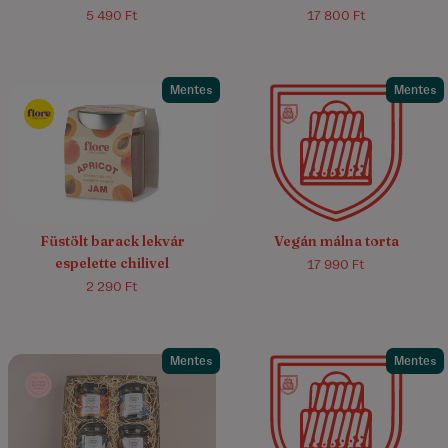
5 490 Ft
17 800 Ft
Mentes
Mentes
5.0/5
(5)
Füstölt barack lekvár
Vegán málna torta
espelette chilivel
17 990 Ft
2 290 Ft
Mentes
Mentes
4.5/5
(4)