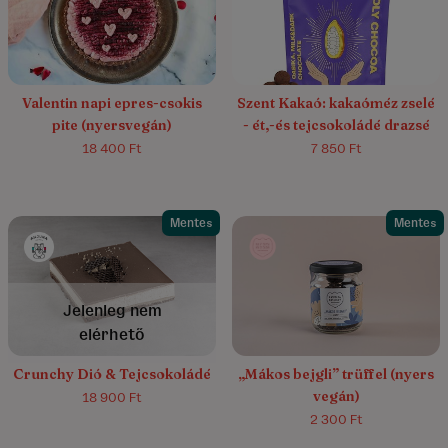
Valentin napi epres-csokis
Szent Kakaó: kakaóméz zselé
pite (nyersvegán)
- ét,-és tejcsokoládé drazsé
18 400 Ft
7 850 Ft
Mentes
Mentes
5.0/5
(1)
Jelenleg nem
elérhető
Crunchy Dió & Tejcsokoládé
„Mákos bejgli” trüffel (nyers
vegán)
18 900 Ft
2 300 Ft