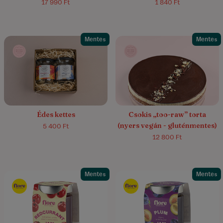
17 990 Ft
1 840 Ft
Mentes
Mentes
5.0/5
(1)
4.5/5
(21)
Édes kettes
Csokis „too-raw” torta
(nyers vegán - gluténmentes)
5 400 Ft
12 800 Ft
Mentes
Mentes