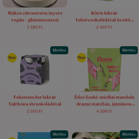
Mákos citromtorta (nyers
Körte lekvár
vegán - gluténmentes)
fehércsokoládéval és etióp
kávéval
1 380 Ft
2 450 Ft
Mentes
Mentes
Feketeszeder lekvár
Édes Sushi: szicíliai mandula
Valrhona étcsokoládéval
drazsé matchás, jázminos,
wasabis fehércsokoládéban
2 550 Ft
4 399 Ft
Mentes
Mentes