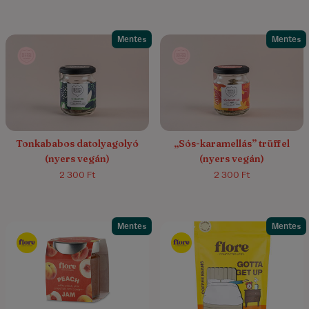
Mentes
Mentes
4.7/5
(3)
Tonkababos datolyagolyó
„Sós-karamellás” trüffel
(nyers vegán)
(nyers vegán)
2 300 Ft
2 300 Ft
Mentes
Mentes