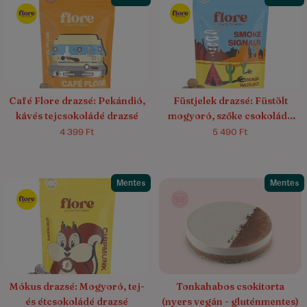
Café Flore drazsé: Pekándió,
Füstjelek drazsé: Füstölt
kávés tejcsokoládé drazsé
mogyoró, szőke csokoládé
drazsé
4 399 Ft
5 490 Ft
Mentes
Mentes
Mókus drazsé: Mogyoró, tej-
Tonkahabos csokitorta
és étcsokoládé drazsé
(nyers vegán - gluténmentes)