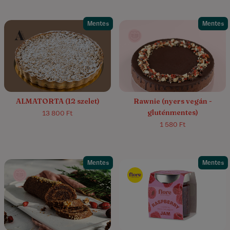
Mentes
Mentes
5.0/5
(4)
4.1/5
(19)
ALMATORTA (12 szelet)
Rawnie (nyers vegán -
gluténmentes)
13 800 Ft
1 580 Ft
Mentes
Mentes