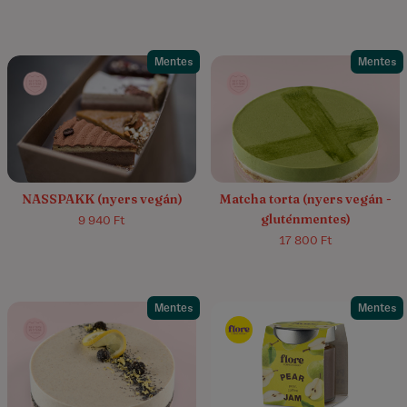
Mentes
Mentes
4.6/5
(11)
4.4/5
(23)
NASSPAKK (nyers vegán)
Matcha torta (nyers vegán -
gluténmentes)
9 940 Ft
17 800 Ft
Mentes
Mentes
4.0/5
(68)