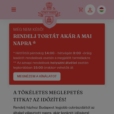
MÉG NEM KÉSŐ!
RENDELJ TORTÁT AKÁR A MAI
NAPRA *
* Hétfőtől péntekig
14:00
- hétvégén
9:00
-óráig
leadott rendelések esetén a megjelölt termékekre
** Az aznapi rendelések
helyszíni átvétel
esetén
legkorábban
15:00
órakkor vehetők át
MEGNÉZEM A KÍNÁLATOT
A TÖKÉLETES MEGLEPETÉS
TITKA? AZ IDŐZÍTÉS!
Rendelj házhoz Budapest legjobb cukrászdáitól az
általad választott napra, akár konkrét idősávra!