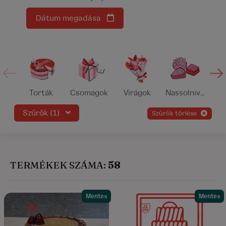
Dátum megadása
Torták
Csomagok
Virágok
Nassolnivalók
Szűrők (1)
szűrők törlése
TERMÉKEK SZÁMA:
58
Mentes
Mentes