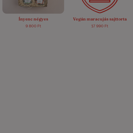
Ínyenc négyes
Vegán maracujás sajttorta
9 800 Ft
17 990 Ft