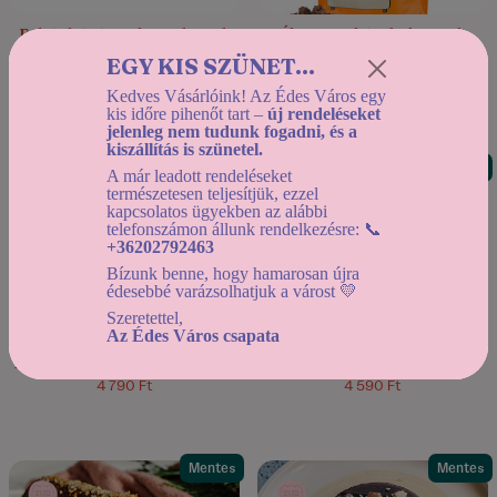
Fehér húsú őszibarack-pink
Ébresztő: kávébab - arab
grapefruit lekvár timut
kávéfűszeres étcsokoládé
EGY KIS SZÜNET...
borssal
drazsé
2 290 Ft
5 590 Ft
Kedves Vásárlóink! Az Édes Város egy
kis időre pihenőt tart –
új rendeléseket
jelenleg nem tudunk fogadni, és a
kiszállítás is szünetel.
Mentes
Mentes
A már leadott rendeléseket
természetesen teljesítjük, ezzel
kapcsolatos ügyekben az alábbi
telefonszámon állunk rendelkezésre: 📞
+36202792463
Bízunk benne, hogy hamarosan újra
édesebbé varázsolhatjuk a várost 💛
Szeretettel,
Szezám tárulj: szezámmag
Willy Tonka: karamell
Az Édes Város csapata
praliné - tejcsokoládé drazsé
cukorka-fehér csokoládé
drazsé tonkababbal,
4 790 Ft
4 590 Ft
vaníliával és borssal
Mentes
Mentes