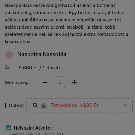
Nasspakkba összeválogathatod azokat a tortákat,
amiket a legjobban szeretsz. Egy biztos: csak jól tudsz
választani! Állíts össze minimum négyféle desszertet
saját ízlésed szerint a lenti listából! Ha tíznél több
szeletet rendelnél, kérlek adj hozzá extra tortadobozt a
kosaradhoz.
Naspolya Nassolda
Ár:
9 660 Ft
/ 1 darab
Mennyiség:
Tortadoboz +280 Ft
Doboz:
Helyszíni Átvétel: