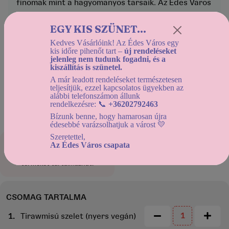
finomak mint a hagyomanyos tarsaik. Az Edes Varos
csapata nagyon segitokesz volt akkor is amikor meg
EGY KIS SZÜNET...
kellett valtoztatnom a szallitasi cimet, csak ajanlani
tudom! :)
Kedves Vásárlóink! Az Édes Város egy
kis időre pihenőt tart –
új rendeléseket
jelenleg nem tudunk fogadni, és a
“
kiszállítás is szünetel.
Tökéletes ízek, nagyon ízléses kinézet és
A már leadott rendeléseket természetesen
teljesítjük, ezzel kapcsolatos ügyekben az
minőségi csomagolás. Igazán jó döntés volt ezt a
alábbi telefonszámon állunk
csomagot választani!
rendelkezésre: 📞
+36202792463
Bízunk benne, hogy hamarosan újra
édesebbé varázsolhatjuk a várost 💛
Szeretettel,
Az Édes Város csapata
A csomag
legkevesebb 4
terméket és
legfeljebb 40
terméket tartalmazhat!
CSOMAG TARTALMA
1.
Tirawmisú szelet (nyers vegán)