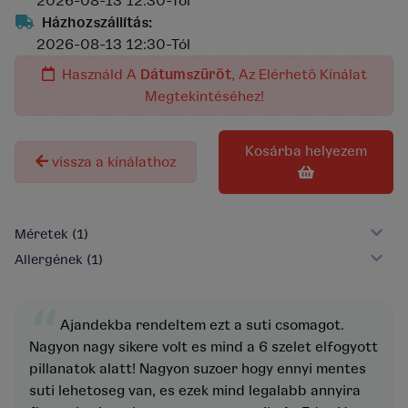
2026-08-13 12:30-Tól
Házhozszállítás:
2026-08-13 12:30-Tól
Használd A
Dátumszűrőt
, Az Elérhető Kínálat
Megtekintéséhez!
kosárba helyezem
vissza a kínálathoz
Méretek
(1)
Allergének
(1)
“
Ajandekba rendeltem ezt a suti csomagot.
Nagyon nagy sikere volt es mind a 6 szelet elfogyott
pillanatok alatt! Nagyon suzoer hogy ennyi mentes
suti lehetoseg van, es ezek mind legalabb annyira