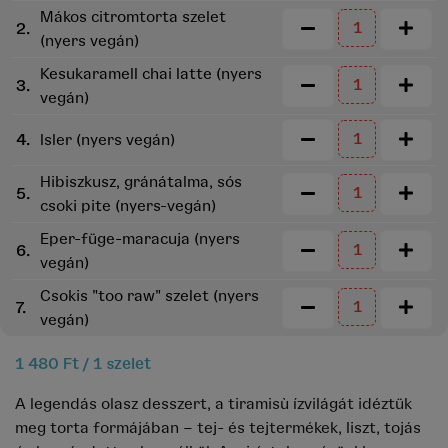
Mákos citromtorta szelet
2.
(nyers vegán)
Kesukaramell chai latte (nyers
3.
vegán)
4.
Isler (nyers vegán)
Hibiszkusz, gránátalma, sós
5.
csoki pite (nyers-vegán)
Eper-füge-maracuja (nyers
6.
vegán)
Csokis "too raw" szelet (nyers
7.
vegán)
1 480 Ft / 1 szelet
A legendás olasz desszert, a tiramisù ízvilágát idéztük
meg torta formájában – tej- és tejtermékek, liszt, tojás