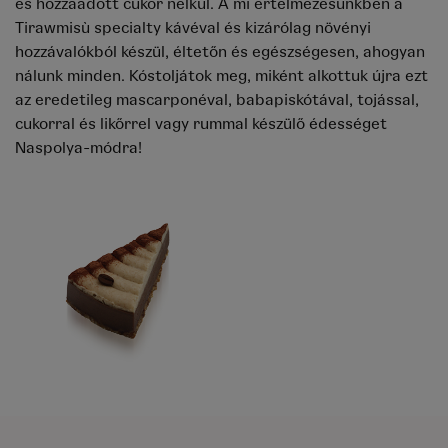
és hozzáadott cukor nélkül. A mi értelmezésünkben a
Tirawmisù specialty kávéval és kizárólag növényi
hozzávalókból készül, éltetőn és egészségesen, ahogyan
nálunk minden. Kóstoljátok meg, miként alkottuk újra ezt
az eredetileg mascarponéval, babapiskótával, tojással,
cukorral és likőrrel vagy rummal készülő édességet
Naspolya-módra!