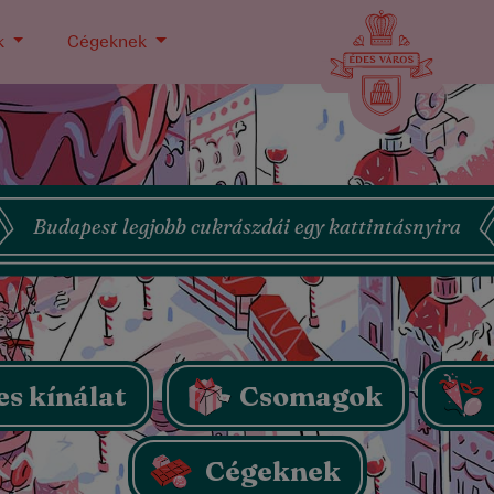
k
Cégeknek
Budapest legjobb cukrászdái egy kattintásnyira
es kínálat
Csomagok
Cégeknek