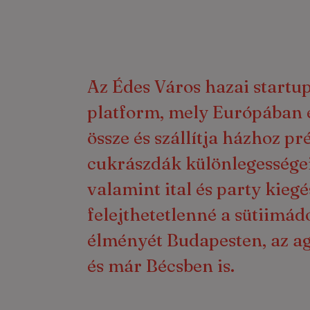
Az Édes Város hazai startu
platform, mely Európában e
össze és szállítja házhoz 
cukrászdák különlegessége
valamint ital és party kiegé
felejthetetlenné a sütiimá
élményét Budapesten, az a
és már Bécsben is.