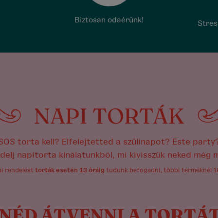
Biztosan odaérünk!
Stres
NAPI TORTÁK
SOS torta kell? Elfelejtetted a szülinapot? Este party
delj napitorta kínálatunkból, mi kivisszük neked még m
pi rendelést
torták esetén 13 óráig
tudunk befogadni, többi terméknél 16
NÉD ÁTVENNI A TORTÁT