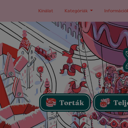
Kínálat
Kategóriák
Információ
Torták
Telj