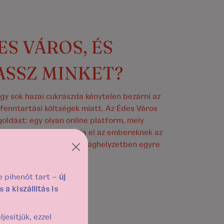
ES VÁROS, ÉS
ASSZ MINKET?
hogy sok hazai cukrászda kénytelen bezárni az
enntartási költségek miatt. Az Édes Város
oldást: egy olyan online platform, mely
 gyűjt össze és juttatja el az embereknek az
keit, amire a jelenlegi világhelyzetben egyre
e pihenőt tart –
új
a kiszállítás is
esítjük, ezzel