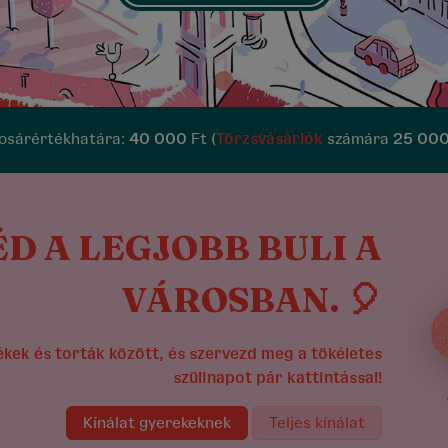
kosárértékhatára:
40 000
Ft (
Törzsvásárlók
számára
25 00
ÉD A LEGJOBB BULI A
VÁROSBAN. 🎈
ékek és torták között, és szervezd meg a tökéletes
szülinapot pár kattintással!
Kínálat gyerekeknek
Teljes kínálat