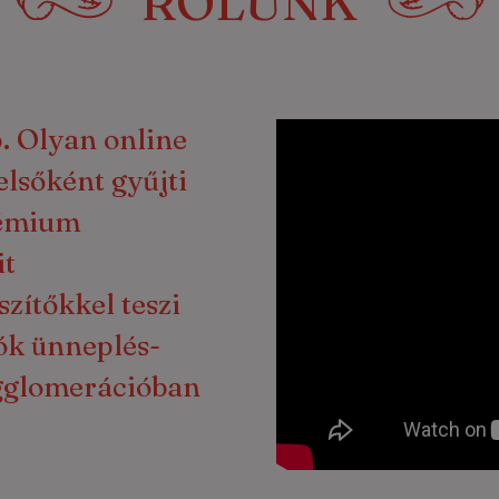
RÓLUNK
p. Olyan online
lsőként gyűjti
prémium
it
szítőkkel teszi
dók ünneplés-
gglomerációban