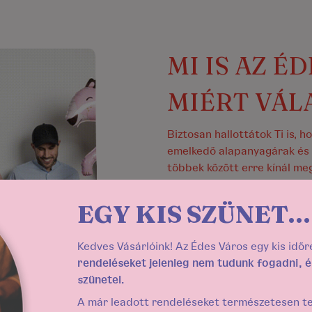
MI IS AZ ÉD
MIÉRT VÁL
Biztosan hallottátok Ti is, 
emelkedő alapanyagárak és f
többek között erre kínál meg
hazai, prémium cukrászdákat
ünneplés és jókedv alapkellé
EGY KIS SZÜNET...
nagyobb szükség van.
Kedves Vásárlóink! Az Édes Város egy kis időr
rendeléseket jelenleg nem tudunk fogadni, és 
szünetel.
A már leadott rendeléseket természetesen telj