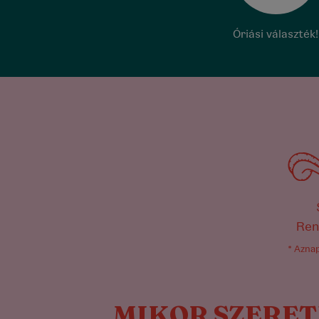
Óriási választék!
Ren
* Azna
MIKOR SZERET