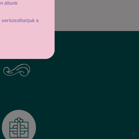
n állunk
varázsolhatjuk a