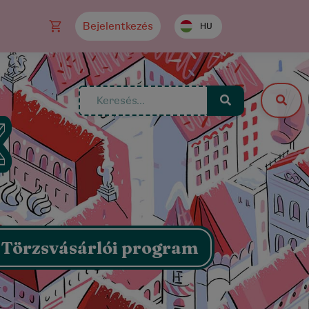
Bejelentkezés
HU
Törzsvásárlói program