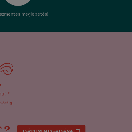
szmentes meglepetés!
?
a! *
 óráig.
 ?
DÁTUM MEGADÁSA