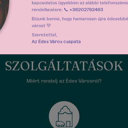
kapcsolatos ügyekben az alábbi telefonszámo
rendelkezésre: 📞
+36202792463
Bízunk benne, hogy hamarosan újra édesebbé 
várost 💛
Szeretettel,
Az Édes Város csapata
SZOLGÁLTATÁSOK
Miért rendelj az Édes Városról?