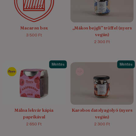
Macaron box
„Mákos bejgli” trüffel (nyers
vegán)
3 500 Ft
2 300 Ft
Mentes
Mentes
5.0/5
(1)
Málna lekvár kápia
Karobos datolyagolyó (nyers
paprikával
vegán)
2 650 Ft
2 300 Ft