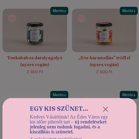
Mentes
Mentes
4.7/5
(3)
Tonkababos datolyagolyó
„Sós-karamellás” trüffel
(nyers vegán)
(nyers vegán)
2 300 Ft
2 300 Ft
Mentes
Mentes
EGY KIS SZÜNET...
Kedves Vásárlóink! Az Édes Város egy
kis időre pihenőt tart –
új rendeléseket
jelenleg nem tudunk fogadni, és a
kiszállítás is szünetel.