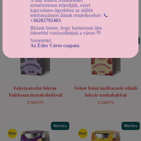
A már leadott rendeléseket
Fehér húsú őszibarack-pink
Körte lekvár
természetesen teljesítjük, ezzel
grapefruit lekvár timut
fehércsokoládéval és etióp
kapcsolatos ügyekben az alábbi
telefonszámon állunk rendelkezésre: 📞
borssal
kávéval
2 290 Ft
2 450 Ft
+36202792463
Bízunk benne, hogy hamarosan újra
édesebbé varázsolhatjuk a várost 💛
Szeretettel,
Mentes
Mentes
Az Édes Város csapata
Feketeszeder lekvár
Fehér húsú őszibarack-ribizli
Valrhona étcsokoládéval
lekvár tonkababbal
2 550 Ft
2 290 Ft
Mentes
Mentes