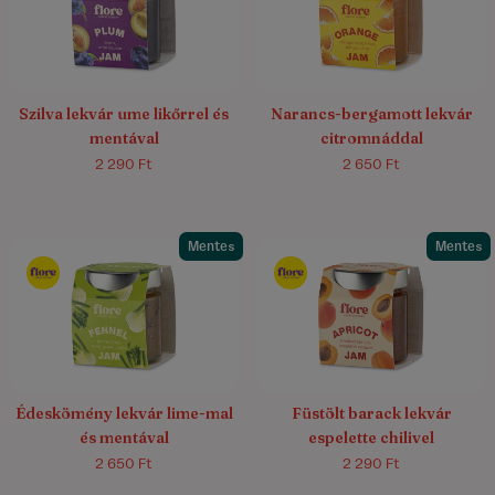
Szilva lekvár ume likőrrel és
Narancs-bergamott lekvár
mentával
citromnáddal
2 290 Ft
2 650 Ft
Mentes
Mentes
Édeskömény lekvár lime-mal
Füstölt barack lekvár
és mentával
espelette chilivel
2 650 Ft
2 290 Ft