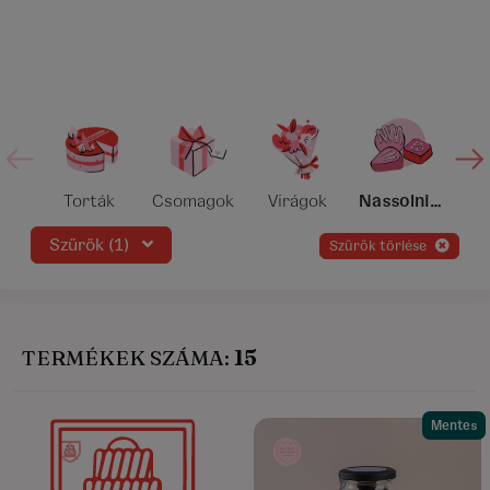
Torták
Csomagok
Virágok
Nassolnivalók
Szűrők (1)
szűrők törlése
TERMÉKEK SZÁMA:
15
Mentes