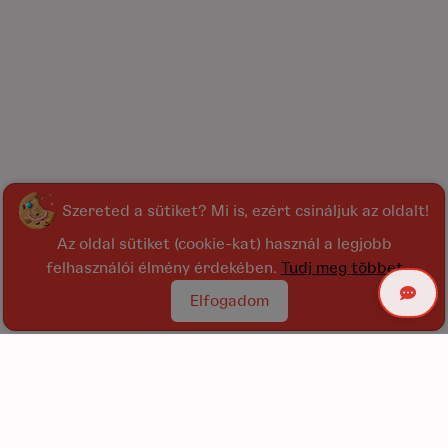
Szereted a sütiket? Mi is, ezért csináljuk az oldalt!
Az oldal sütiket (cookie-kat) használ a legjobb
felhasználói élmény érdekében.
Tudj meg többet
Elfogadom