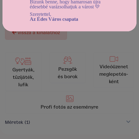
Bízunk benne, hogy hamarosan újra
édesebbé varázsolhatjuk a várost 💛
A termék jelenleg nem rendelhető!
Szeretettel,
Az Édes Város csapata
vissza a kínálathoz
Videóüzenet
Pezsgők
Gyertyák,
meglepetés-
és borok
tűzijáték,
ként
lufik
Profi fotós az eseményre
Méretek
(1)