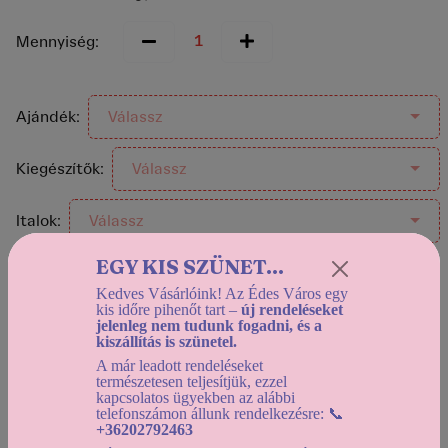
Mennyiség:
Ajándék:
Válassz
Kiegészítők:
Válassz
Italok:
Válassz
EGY KIS SZÜNET...
Kedves Vásárlóink! Az Édes Város egy
Helyszíni átvétel:
kis időre pihenőt tart –
új rendeléseket
Holnapután (2026-08-10) 12:30-tól
jelenleg nem tudunk fogadni, és a
kiszállítás is szünetel.
Házhozszállítás:
A már leadott rendeléseket
Holnapután (2026-08-10) 12:30-tól
természetesen teljesítjük, ezzel
kapcsolatos ügyekben az alábbi
Használd a
dátumszűrőt
, az elérhető kínálat
telefonszámon állunk rendelkezésre: 📞
megtekintéséhez!
+36202792463