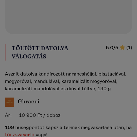
TÖLTÖTT DATOLYA
5.0/5
(1)
VÁLOGATÁS
Aszalt datolya kandírozott narancshéjjal, pisztáciával,
mogyoróval, mandulával, karamelizált mogyoróval,
karamelizált mandulával és dióval töltve, 190 g
Ghraoui
Ár:
10 900 Ft
/ doboz
109
hűségpontot kapsz a termék megvásárlása után, ha
törzsvásárló
vagy!