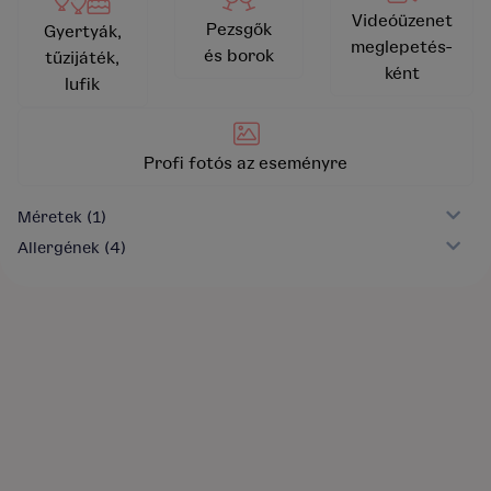
Videóüzenet
Pezsgők
Gyertyák,
meglepetés-
és borok
tűzijáték,
ként
lufik
Profi fotós az eseményre
Méretek
(1)
Allergének
(4)