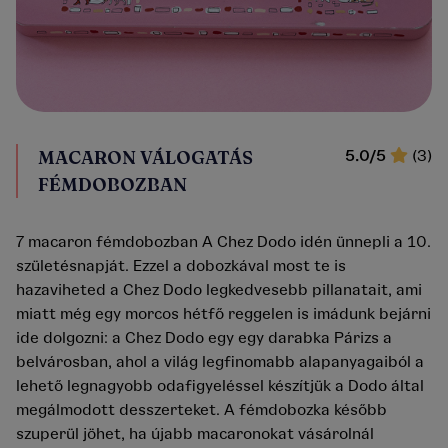
MACARON VÁLOGATÁS
5.0/5
(3)
FÉMDOBOZBAN
7 macaron fémdobozban A Chez Dodo idén ünnepli a 10.
születésnapját. Ezzel a dobozkával most te is
hazaviheted a Chez Dodo legkedvesebb pillanatait, ami
miatt még egy morcos hétfő reggelen is imádunk bejárni
ide dolgozni: a Chez Dodo egy egy darabka Párizs a
belvárosban, ahol a világ legfinomabb alapanyagaiból a
lehető legnagyobb odafigyeléssel készítjük a Dodo által
megálmodott desszerteket. A fémdobozka később
szuperül jöhet, ha újabb macaronokat vásárolnál