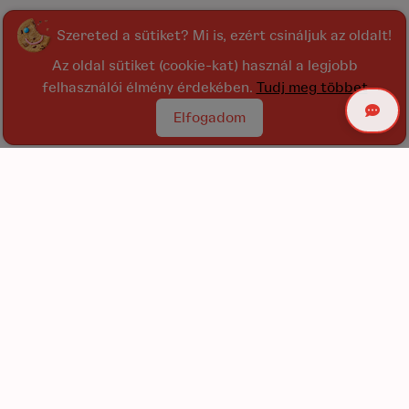
Szereted a sütiket? Mi is, ezért csináljuk az oldalt!
Az oldal sütiket (cookie-kat) használ a legjobb
felhasználói élmény érdekében.
Tudj meg többet
Elfogadom