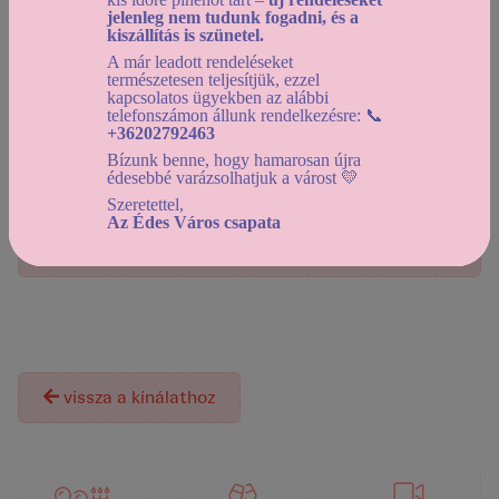
Mennyiség:
jelenleg nem tudunk fogadni, és a
kiszállítás is szünetel.
A már leadott rendeléseket
természetesen teljesítjük, ezzel
kapcsolatos ügyekben az alábbi
Helyszíni átvétel:
telefonszámon állunk rendelkezésre: 📞
+36202792463
2026-08-10 12:00-tól
Bízunk benne, hogy hamarosan újra
Házhozszállítás:
édesebbé varázsolhatjuk a várost 💛
2026-08-10 14:00-tól
Szeretettel,
Az Édes Város csapata
Használd a
dátumszűrőt
, az elérhető kínálat
megtekintéséhez!
A termék jelenleg nem rendelhető!
vissza a kínálathoz