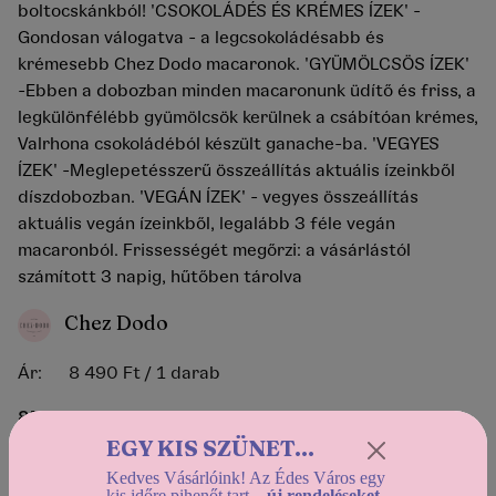
boltocskánkból! 'CSOKOLÁDÉS ÉS KRÉMES ÍZEK' -
Gondosan válogatva - a legcsokoládésabb és
krémesebb Chez Dodo macaronok. 'GYÜMÖLCSÖS ÍZEK'
-Ebben a dobozban minden macaronunk üdítő és friss, a
legkülönfélébb gyümölcsök kerülnek a csábítóan krémes,
Valrhona csokoládéból készült ganache-ba. 'VEGYES
ÍZEK' -Meglepetésszerű összeállítás aktuális ízeinkből
díszdobozban. 'VEGÁN ÍZEK' - vegyes összeállítás
aktuális vegán ízeinkből, legalább 3 féle vegán
macaronból. Frissességét megőrzi: a vásárlástól
számított 3 napig, hűtőben tárolva
Chez Dodo
Ár:
8 490 Ft
/ 1 darab
85
hűségpontot kapsz a termék megvásárlása után, ha
EGY KIS SZÜNET...
törzsvásárló
vagy!
Kedves Vásárlóink! Az Édes Város egy
kis időre pihenőt tart –
új rendeléseket