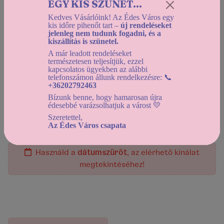
EGY KIS SZÜNET...
11
hűségpontot kapsz a termék megvásárlása után, ha
Kedves Vásárlóink! Az Édes Város egy
kis időre pihenőt tart –
új rendeléseket
törzsvásárló
vagy!
jelenleg nem tudunk fogadni, és a
kiszállítás is szünetel.
Mennyiség:
A már leadott rendeléseket
természetesen teljesítjük, ezzel
kapcsolatos ügyekben az alábbi
telefonszámon állunk rendelkezésre: 📞
+36202792463
Bízunk benne, hogy hamarosan újra
Helyszíni átvétel:
édesebbé varázsolhatjuk a várost 💛
Holnapután (2026-08-11) 12:30-tól
Szeretettel,
Házhozszállítás:
Az Édes Város csapata
Holnapután (2026-08-11) 12:30-tól
Használd a
dátumszűrőt
, az elérhető kínálat
megtekintéséhez!
A termék jelenleg nem rendelhető!