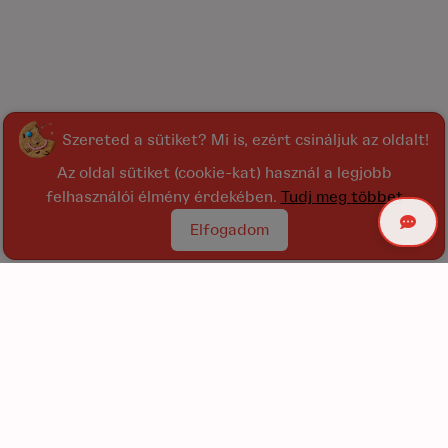
Szereted a sütiket? Mi is, ezért csináljuk az oldalt!
Az oldal sütiket (cookie-kat) használ a legjobb
felhasználói élmény érdekében.
Tudj meg többet
Elfogadom