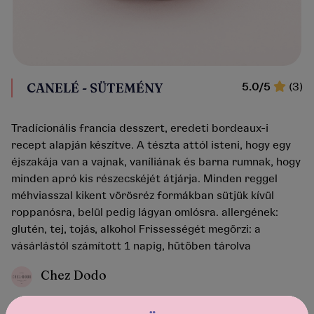
CANELÉ - SÜTEMÉNY
5.0/5
(3)
Tradícionális francia desszert, eredeti bordeaux-i
recept alapján készítve. A tészta attól isteni, hogy egy
éjszakája van a vajnak, vaníliának és barna rumnak, hogy
minden apró kis részecskéjét átjárja. Minden reggel
méhviasszal kikent vörösréz formákban sütjük kívül
roppanósra, belül pedig lágyan omlósra. allergének:
glutén, tej, tojás, alkohol Frissességét megőrzi: a
vásárlástól számított 1 napig, hűtőben tárolva
Chez Dodo
Ár:
1 090 Ft
/ 1 darab