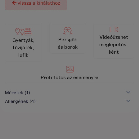
vissza a kínálathoz
Videóüzenet
Pezsgők
Gyertyák,
meglepetés-
és borok
tűzijáték,
ként
lufik
Profi fotós az eseményre
Méretek
(1)
Allergének
(4)