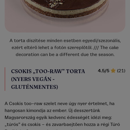
A torta díszítése minden esetben egyedi/szezonális,
ezért eltérő lehet a fotón szereplőtől. /// The cake
decoration can be a different due the season.
CSOKIS „TOO-RAW” TORTA
4.5/5
(21)
(NYERS VEGÁN -
GLUTÉNMENTES)
A Csokis too–raw szelet neve úgy nyer értelmet, ha
hangosan kimondja az ember. Új desszertünk
Magyarország egyik kedvenc édességét idézi meg:
„túrós” és csokis – és zavarbaejtően hozza a régi Túró