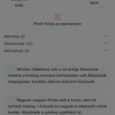
ként
lufik
Profi fotós az eseményre
Méretek
(1)
Összetevők
(12)
Allergének
(1)
“
Minden tökéletes volt a mi drága 5évesünk
imádta a boldog mosolya leirhatatlan volt.Köszönjük
mégegyszer további sikeres üzletett kivánunk.
“
Nagyon-nagyon finom volt a torta, nem ős
tartott sokáig :) A kicsik és nagyok is többször ettek
belőle. Köszönjük a pontos szállítást is!