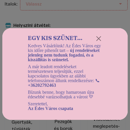
Italok:
Válassz
Helyszíni átvétel:
2026-08-13 12:30-tól
EGY KIS SZÜNET...
Házhozszállítás:
Kedves Vásárlóink! Az Édes Város egy
2026-08-13 12:30-tól
kis időre pihenőt tart –
új rendeléseket
jelenleg nem tudunk fogadni, és a
Használd a
dátumszűrőt
, az elérhető kínálat
kiszállítás is szünetel.
megtekintéséhez!
A már leadott rendeléseket
természetesen teljesítjük, ezzel
kapcsolatos ügyekben az alábbi
telefonszámon állunk rendelkezésre: 📞
kosárba helyezem
vissza a kínálathoz
+36202792463
Bízunk benne, hogy hamarosan újra
édesebbé varázsolhatjuk a várost 💛
Szeretettel,
Az Édes Város csapata
Videóüzenet
Pezsgők
Gyertyák,
meglepetés-
és borok
tűzijáték,