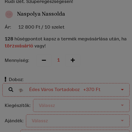
Rudi ízét. Szuperegészségesen!
Naspolya Nassolda
Ár:
12 800 Ft
/ 10 szelet
128
hűségpontot kapsz a termék megvásárlása után, ha
törzsvásárló
vagy!
Mennyiség:
Doboz:
Édes Város Tortadoboz +370 Ft
Kiegészítők:
Válassz
Ajándék:
Válassz