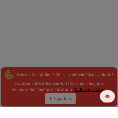
Szereted a sütiket? Mi is, ezért csináljuk az oldalt!
Az oldal sütiket (cookie-kat) használ a legjobb
felhasználói élmény érdekében.
Tudj meg többet
Elfogadom