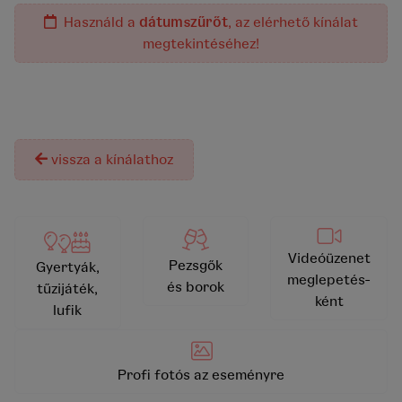
Használd a
dátumszűrőt
, az elérhető kínálat
megtekintéséhez!
A termék jelenleg nem rendelhető!
vissza a kínálathoz
Videóüzenet
Pezsgők
Gyertyák,
meglepetés-
és borok
tűzijáték,
ként
lufik
Profi fotós az eseményre