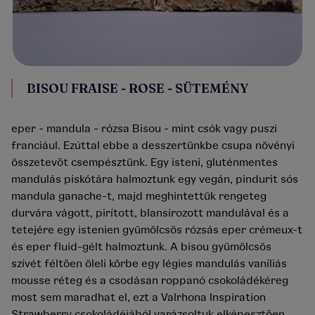
BISOU FRAISE - ROSE - SÜTEMÉNY
eper - mandula - rózsa Bisou - mint csók vagy puszi
franciául. Ezúttal ebbe a desszertünkbe csupa növényi
összetevőt csempésztünk. Egy isteni, gluténmentes
mandulás piskótára halmoztunk egy vegán, pindurit sós
mandula ganache-t, majd meghintettük rengeteg
durvára vágott, pirított, blansírozott mandulával és a
tetejére egy istenien gyümölcsös rózsás eper crémeux-t
és eper fluid-gélt halmoztunk. A bisou gyümölcsös
szívét féltően öleli körbe egy légies mandulás vaníliás
mousse réteg és a csodásan roppanó csokoládékéreg
most sem maradhat el, ezt a Valrhona Inspiration
Strawberry csokoládéjából varázsoltuk elképesztően