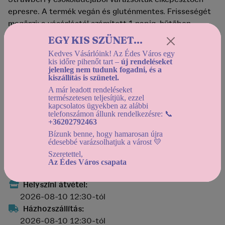
epresre. A termék vegán és gluténmentes. Frisseségét
megőrzi: a vásárlástól számított 1 napig, hűtőben
tárolva
EGY KIS SZÜNET...
Kedves Vásárlóink! Az Édes Város egy
Chez Dodo
kis időre pihenőt tart –
új rendeléseket
jelenleg nem tudunk fogadni, és a
kiszállítás is szünetel.
Ár:
2 190 Ft
/ 1 darab
A már leadott rendeléseket
természetesen teljesítjük, ezzel
22
hűségpontot kapsz a termék megvásárlása után, ha
kapcsolatos ügyekben az alábbi
törzsvásárló
vagy!
telefonszámon állunk rendelkezésre: 📞
+36202792463
Bízunk benne, hogy hamarosan újra
Mennyiség:
édesebbé varázsolhatjuk a várost 💛
Szeretettel,
Az Édes Város csapata
Helyszíni átvétel:
2026-08-10 12:30-tól
Házhozszállítás:
2026-08-10 12:30-tól