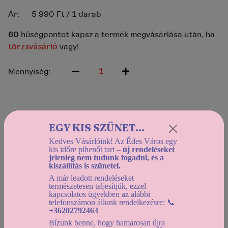
Ár:
5 990 Ft
/ 1 darab
60
hűségpontot kapsz a termék megvásárlása után, ha
törzsvásárló
vagy!
Mennyiség:
Helyszíni átvétel:
EGY KIS SZÜNET...
2026-08-10 12:30-tól
Kedves Vásárlóink! Az Édes Város egy
Házhozszállítás:
kis időre pihenőt tart –
új rendeléseket
jelenleg nem tudunk fogadni, és a
2026-08-10 12:30-tól
kiszállítás is szünetel.
Használd a
dátumszűrőt
, az elérhető kínálat
A már leadott rendeléseket
természetesen teljesítjük, ezzel
megtekintéséhez!
kapcsolatos ügyekben az alábbi
telefonszámon állunk rendelkezésre: 📞
+36202792463
A termék jelenleg nem rendelhető!
Bízunk benne, hogy hamarosan újra