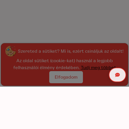
Szereted a sütiket? Mi is, ezért csináljuk az oldalt!
Az oldal sütiket (cookie-kat) használ a legjobb
felhasználói élmény érdekében.
Tudj meg többet
Elfogadom