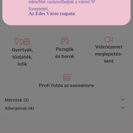
édesebbé varázsolhatjuk a várost 💛
Szeretettel,
Az Édes Város csapata
vissza a kínálathoz
Videóüzenet
Pezsgők
Gyertyák,
meglepetés-
és borok
tűzijáték,
ként
lufik
Profi fotós az eseményre
Méretek
(1)
Allergének
(4)