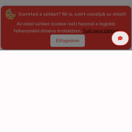
Szereted a sütiket? Mi is, ezért csináljuk az oldalt!
Az oldal sütiket (cookie-kat) használ a legjobb
felhasználói élmény érdekében.
Tudj meg többet
Elfogadom