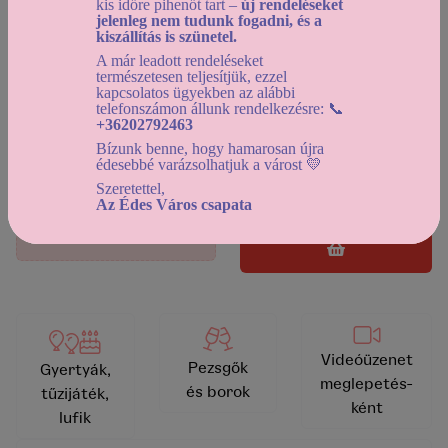
kis időre pihenőt tart –
új rendeléseket
jelenleg nem tudunk fogadni, és a
kiszállítás is szünetel.
Helyszíni átvétel:
A már leadott rendeléseket
2026-08-13 12:30-tól
természetesen teljesítjük, ezzel
Házhozszállítás:
kapcsolatos ügyekben az alábbi
telefonszámon állunk rendelkezésre: 📞
2026-08-13 12:30-tól
+36202792463
Használd a
dátumszűrőt
, az elérhető kínálat
Bízunk benne, hogy hamarosan újra
édesebbé varázsolhatjuk a várost 💛
megtekintéséhez!
Szeretettel,
Az Édes Város csapata
kosárba helyezem
vissza a kínálathoz
Videóüzenet
Pezsgők
Gyertyák,
meglepetés-
és borok
tűzijáték,
ként
lufik