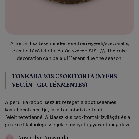
A torta díszítése minden esetben egyedi/szezonális,
ezért eltérő lehet a fotón szereplőtől. /// The cake
decoration can be a different due the season.
TONKAHABOS CSOKITORTA (NYERS
VEGÁN - GLUTÉNMENTES)
A perui kakaóból készült réteget alapot kellemes
kesudióhab borítja, és a tonkabab íze teszi
felejthetetlenné. A klasszikus csokitorták ízvilágát és a
gourmet különlegességek élményét egyaránt megidézi.
Naspolya Nassolda