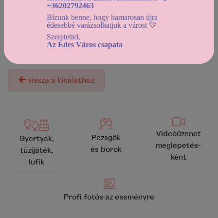
+36202792463
Használd a
dátumszűrőt
, az elérhető kínálat
Bízunk benne, hogy hamarosan újra
megtekintéséhez!
édesebbé varázsolhatjuk a várost 💛
Szeretettel,
Az Édes Város csapata
A termék jelenleg nem rendelhető!
vissza a kínálathoz
Videóüzenet
Pezsgők
Gyertyák,
meglepetés-
és borok
tűzijáték,
ként
lufik
Profi fotós az eseményre