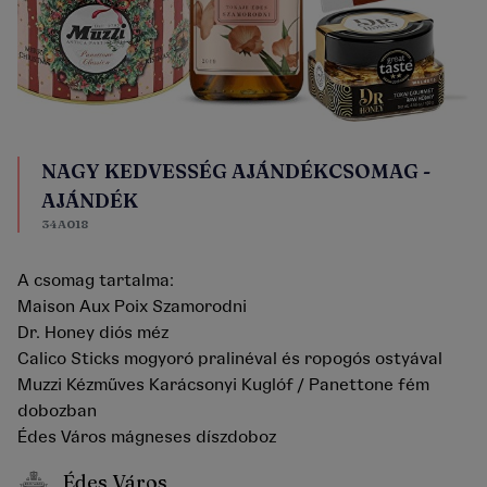
NAGY KEDVESSÉG AJÁNDÉKCSOMAG -
AJÁNDÉK
34A018
A csomag tartalma:
Maison Aux Poix Szamorodni
Dr. Honey diós méz
Calico Sticks mogyoró pralinéval és ropogós ostyával
Muzzi Kézműves Karácsonyi Kuglóf / Panettone fém
dobozban
Édes Város mágneses díszdoboz
Édes Város