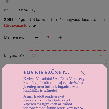
Ár:
29 550 Ft
/
296
hűségpontot kapsz a termék megvásárlása után, ha
törzsvásárló
vagy!
Mennyiség:
Kiegészítők:
Válassz
Italok:
Válassz
EGY KIS SZÜNET...
Kedves Vásárlóink! Az Édes Város egy
kis időre pihenőt tart –
új rendeléseket
jelenleg nem tudunk fogadni, és a
Helyszíni átvétel:
kiszállítás is szünetel.
Holnapután (2026-08-10) 12:30-tól
A már leadott rendeléseket
Házhozszállítás:
természetesen teljesítjük, ezzel
kapcsolatos ügyekben az alábbi
Holnapután (2026-08-10) 12:30-tól
telefonszámon állunk rendelkezésre: 📞