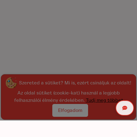
Szereted a sütiket? Mi is, ezért csináljuk az oldalt!
Az oldal sütiket (cookie-kat) használ a legjobb
felhasználói élmény érdekében.
Tudj meg többet
Elfogadom