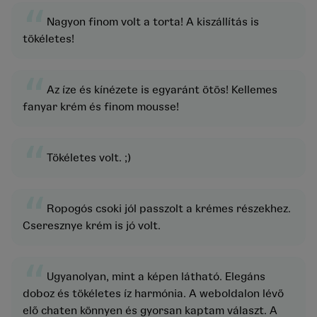
“
Nagyon finom volt a torta! A kiszállítás is
tökéletes!
“
Az íze és kínézete is egyaránt ötös! Kellemes
fanyar krém és finom mousse!
“
Tökéletes volt. ;)
“
Ropogós csoki jól passzolt a krémes részekhez.
Cseresznye krém is jó volt.
“
Ugyanolyan, mint a képen látható. Elegáns
doboz és tökéletes íz harmónia. A weboldalon lévő
elő chaten könnyen és gyorsan kaptam választ. A