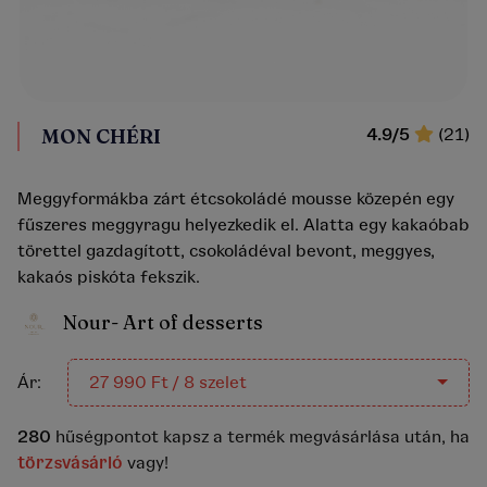
MON CHÉRI
4.9/5
(21)
Meggyformákba zárt étcsokoládé mousse közepén egy
fűszeres meggyragu helyezkedik el. Alatta egy kakaóbab
törettel gazdagított, csokoládéval bevont, meggyes,
kakaós piskóta fekszik.
Nour- Art of desserts
Ár:
27 990 Ft / 8 szelet
280
hűségpontot kapsz a termék megvásárlása után, ha
törzsvásárló
vagy!