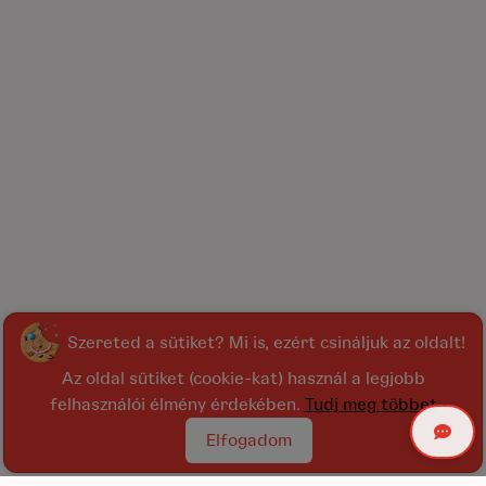
Szereted a sütiket? Mi is, ezért csináljuk az oldalt!
Az oldal sütiket (cookie-kat) használ a legjobb
felhasználói élmény érdekében.
Tudj meg többet
Elfogadom