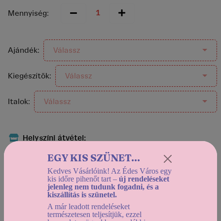
Mennyiség:
Ajándék:
Válassz
Kiegészítők:
Válassz
Italok:
Válassz
Helyszíni átvétel:
Holnapután (2026-08-10) 12:30-tól
EGY KIS SZÜNET...
Házhozszállítás:
Kedves Vásárlóink! Az Édes Város egy
Holnapután (2026-08-10) 12:30-tól
kis időre pihenőt tart –
új rendeléseket
jelenleg nem tudunk fogadni, és a
Használd a
dátumszűrőt
, az elérhető kínálat
kiszállítás is szünetel.
megtekintéséhez!
A már leadott rendeléseket
természetesen teljesítjük, ezzel