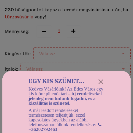
230
hűségpontot kapsz a termék megvásárlása után, ha
törzsvásárló
vagy!
Mennyiség:
Kiegészítők:
Válassz
Italok:
Válassz
EGY KIS SZÜNET...
Kedves Vásárlóink! Az Édes Város egy
Helyszíni átvétel:
kis időre pihenőt tart –
új rendeléseket
jelenleg nem tudunk fogadni, és a
Holnap (2026-08-08) 12:30-tól
kiszállítás is szünetel.
Házhozszállítás:
A már leadott rendeléseket
Holnap (2026-08-08) 12:30-tól
természetesen teljesítjük, ezzel
kapcsolatos ügyekben az alábbi
Használd a
dátumszűrőt
, az elérhető kínálat
telefonszámon állunk rendelkezésre: 📞
+36202792463
megtekintéséhez!