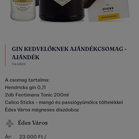
GIN KEDVELŐKNEK AJÁNDÉKCSOMAG -
AJÁNDÉK
34A021
A csomag tartalma:
Hendricks gin 0,7l
2db Fentimans Tonic 200ml
Calico Sticks - mangó és passiógyümölcs töltelékkel
Édes Város mágneses díszdoboz
Édes Város
Ár:
23 000 Ft
/