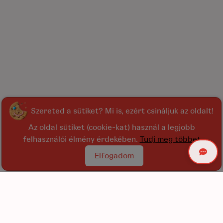
Szereted a sütiket? Mi is, ezért csináljuk az oldalt!
Az oldal sütiket (cookie-kat) használ a legjobb
felhasználói élmény érdekében.
Tudj meg többet
Elfogadom