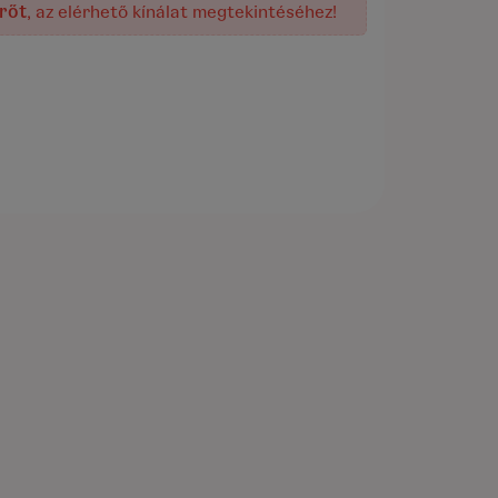
rőt
, az elérhető kínálat megtekintéséhez!
elenleg nem rendelhető!