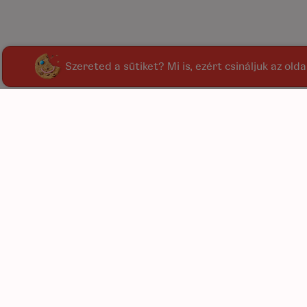
Szereted a sütiket? Mi is, ezért csináljuk az old
kínál
kiegé
C
L