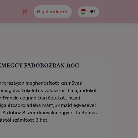
Bejelentkezés
HU
MEGGY FADOBOZBAN 110G
yarországon meghonosított kézműves
magolva tökéletes választás, ha ajándékot
m francia cognac-ban áztatott hazai
ga étcsokoládéba mártjuk majd egyesével
. A doboz 8 szem konyakmeggyet tartalmaz.
tól számított 6 hét