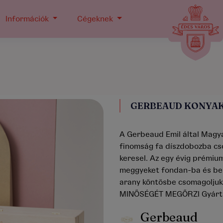
Információk
Cégeknek
GERBEAUD KONYAK
A Gerbeaud Emil által Mag
finomság fa díszdobozba cso
keresel. Az egy évig prémiu
meggyeket fondan-ba és bel
arany köntösbe csomagoljuk
MINŐSÉGÉT MEGŐRZI Gyártás
Gerbeaud