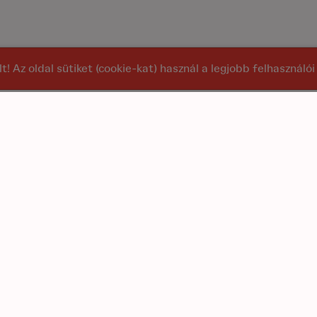
alt! Az oldal sütiket (cookie-kat) használ a legjobb felhasznál
at
Főoldal
szítők
Rólunk
K
akebox
Szállítási díjak
E
ustiq
Dokumentumtár