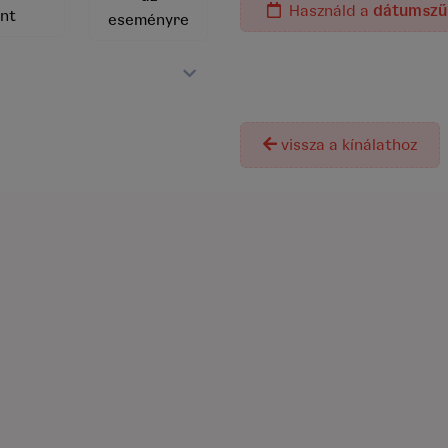
Használd a
dátumszű
nt
eseményre
A termék j
vissza a kínálathoz