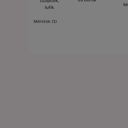
és borok
tűzijáték,
ké
lufik
Méretek
(1)