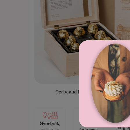
Gerbeaud konyakmeggy fa díszdob
Videó
Pezsgők
Gyertyák,
megle