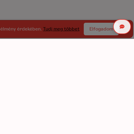
ói élmény érdekében.
Tudj meg többet
Elfogadom
Gyakori kérdések
apcsolat
KTV
GDPR szabályzat