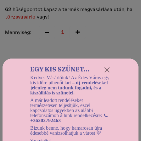
62
hűségpontot kapsz a termék megvásárlása után, ha
törzsvásárló
vagy!
Mennyiség:
Helyszíni átvétel:
EGY KIS SZÜNET...
2026-08-11 12:30-tól
Kedves Vásárlóink! Az Édes Város egy
Házhozszállítás:
kis időre pihenőt tart –
új rendeléseket
2026-08-11 12:30-tól
jelenleg nem tudunk fogadni, és a
kiszállítás is szünetel.
Használd a
dátumszűrőt
, az elérhető kínálat
A már leadott rendeléseket
megtekintéséhez!
természetesen teljesítjük, ezzel
kapcsolatos ügyekben az alábbi
telefonszámon állunk rendelkezésre: 📞
+36202792463
A termék jelenleg nem rendelhető!
Bízunk benne, hogy hamarosan újra
édesebbé varázsolhatjuk a várost 💛
Szeretettel,