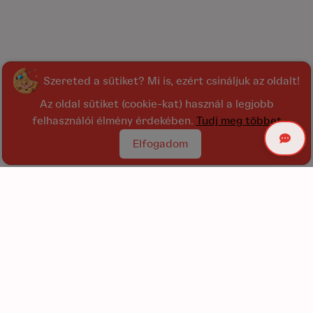
Szereted a sütiket? Mi is, ezért csináljuk az oldalt!
Az oldal sütiket (cookie-kat) használ a legjobb
felhasználói élmény érdekében.
Tudj meg többet
Elfogadom