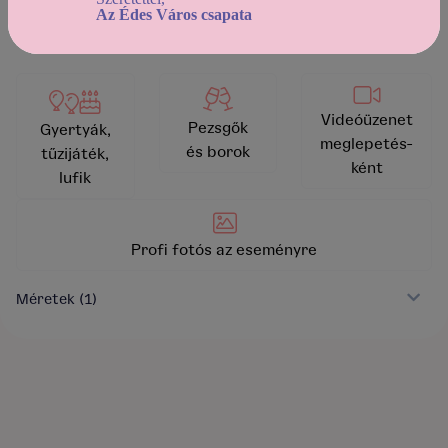
vissza a kínálathoz
Az Édes Város csapata
Videóüzenet
Pezsgők
Gyertyák,
meglepetés-
és borok
tűzijáték,
ként
lufik
Profi fotós az eseményre
Méretek
(1)