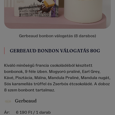
Gerbeaud bonbon válogatás (8 darabos)
GERBEAUD BONBON VÁLOGATÁS 80G
Kiváló minőségű francia csokoládéból készített
bonbonok, 9 féle ízben. Mogyoró praliné, Earl Grey,
Kávé, Pisztácia, Málna, Mandula Praliné, Mandula nugát,
Sós karamellás trüffel és Zserbós étcsokoládé. A doboz
8 szem bonbont tartalmaz.
Gerbeaud
Ár:
6 190 Ft
/ 1 darab