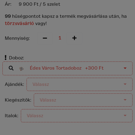
Ár:
9 900 Ft
/ 5 szelet
99
hűségpontot kapsz a termék megvásárlása után, ha
törzsvásárló
vagy!
Mennyiség:
Doboz:
Édes Város Tortadoboz +300 Ft
Ajándék:
Válassz
Kiegészítők:
Válassz
Italok:
Válassz