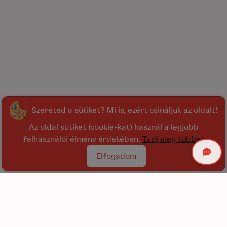
Szereted a sütiket? Mi is, ezért csináljuk az oldalt!
Az oldal sütiket (cookie-kat) használ a legjobb
felhasználói élmény érdekében.
Tudj meg többet
Elfogadom