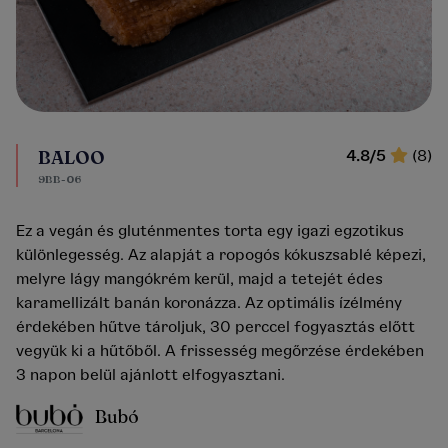
BALOO
4.8/5
(8)
9BB-06
Ez a vegán és gluténmentes torta egy igazi egzotikus
különlegesség. Az alapját a ropogós kókuszsablé képezi,
melyre lágy mangókrém kerül, majd a tetejét édes
karamellizált banán koronázza. Az optimális ízélmény
érdekében hűtve tároljuk, 30 perccel fogyasztás előtt
vegyük ki a hűtőből. A frissesség megőrzése érdekében
3 napon belül ajánlott elfogyasztani.
Bubó