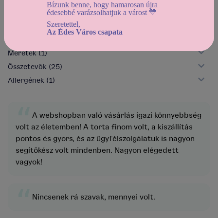
Bízunk benne, hogy hamarosan újra
édesebbé varázsolhatjuk a várost 💛
Szeretettel,
Profi fotós az eseményre
Az Édes Város csapata
Méretek
(1)
Összetevők
(25)
Allergének
(1)
“
A webshopban való vásárlás igazi könnyebbség
volt az életemben! A torta finom volt, a kiszállítás
pontos és gyors, és az ügyfélszolgálatuk is nagyon
segítőkész volt mindenben. Nagyon elégedett
vagyok!
“
Nincsenek rá szavak, mennyei volt.