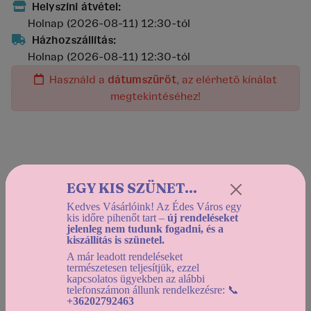
Helyszíni átvétel:
Holnap (2026-08-11) 12:30-tól
Házhozszállítás:
Holnap (2026-08-11) 12:30-tól
Használd a
dátumszűrőt
, az elérhető kínálat
megtekintéséhez!
A termék jelenleg nem rendelhető!
EGY KIS SZÜNET...
vissza a kínálathoz
Kedves Vásárlóink! Az Édes Város egy
kis időre pihenőt tart –
új rendeléseket
jelenleg nem tudunk fogadni, és a
kiszállítás is szünetel.
A már leadott rendeléseket
Videóüzenet
természetesen teljesítjük, ezzel
Pezsgők
Gyertyák,
kapcsolatos ügyekben az alábbi
meglepetés-
és borok
tűzijáték,
telefonszámon állunk rendelkezésre: 📞
ként
+36202792463
lufik