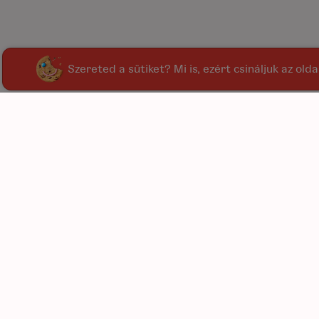
Szereted a sütiket? Mi is, ezért csináljuk az old
kínál
kiegé
C
L