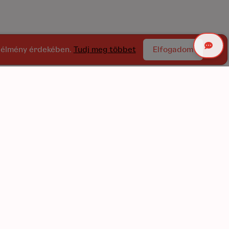
ói élmény érdekében.
Tudj meg többet
Elfogadom
Gyakori kérdések
apcsolat
KTV
GDPR szabályzat