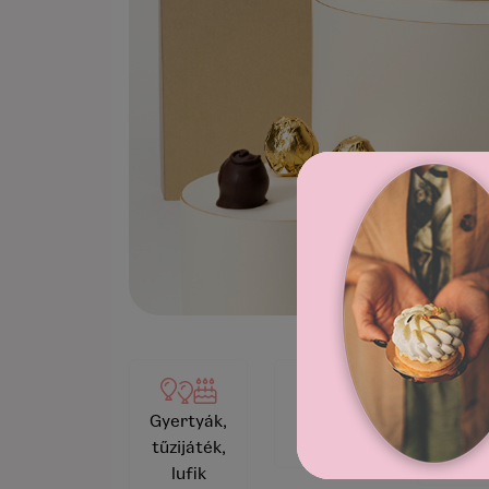
Videó
Pezsgők
Gyertyák,
megle
és borok
tűzijáték,
ké
lufik