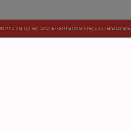
alt! Az oldal sütiket (cookie-kat) használ a legjobb felhasznál
at
Főoldal
szítők
Rólunk
K
akebox
Szállítási díjak
E
ustiq
Dokumentumtár