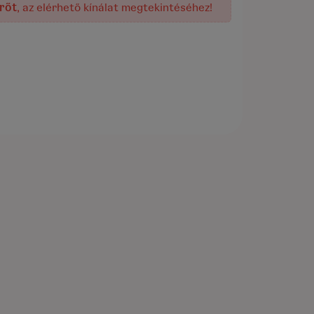
rőt
, az elérhető kínálat megtekintéséhez!
elenleg nem rendelhető!