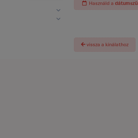
Használd a
dátumszű
A termék j
vissza a kínálathoz