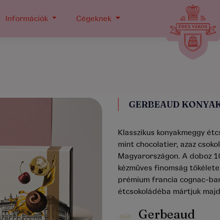
Információk
Cégeknek
GERBEAUD KONYAK
Klasszikus konyakmeggy étc
mint chocolatier, azaz csok
Magyarországon. A doboz 10
kézműves finomság tökéletes
prémium francia cognac-ban
étcsokoládéba mártjuk majd
Gerbeaud