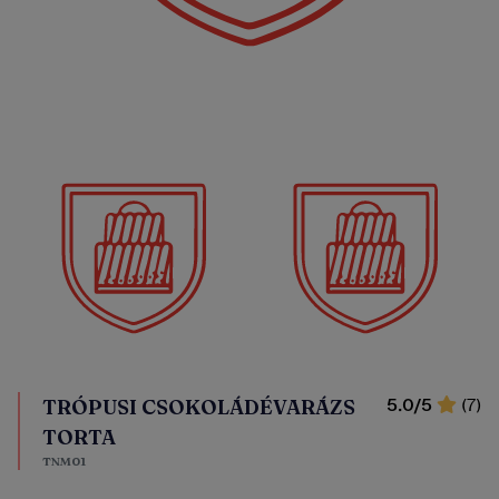
TRÓPUSI CSOKOLÁDÉVARÁZS
5.0/5
(7)
TORTA
TNM01