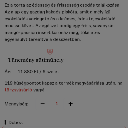
Ez a torta az édesség és frissesség csodás találkozása.
Az alap egy gazdag kakaós piskóta, amit a mély ízű
csokoládés variegató és a krémes, édes tejcsokoládé
mousse követ. Az egészet pedig egy friss, savanykás
mangó-passion insert koronáz meg, tökéletes
egyensúlyt teremtve a desszertben.
Tünemény sütiműhely
Ár:
11 880 Ft
/ 6 szelet
119
hűségpontot kapsz a termék megvásárlása után, ha
törzsvásárló
vagy!
Mennyiség:
Doboz: