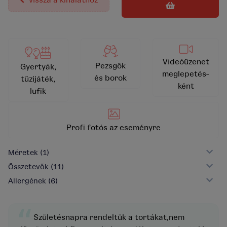
vissza a kínálathoz
Videóüzenet
Pezsgők
Gyertyák,
meglepetés-
és borok
tűzijáték,
ként
lufik
Profi fotós az eseményre
Méretek
(1)
Összetevők
(11)
Allergének
(6)
“
Születésnapra rendeltük a tortákat,nem