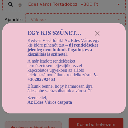
Édes Város Tortadoboz +300 Ft
Ajándék:
Válassz
EGY KIS SZÜNET...
Kiegészítők:
Válassz
Kedves Vásárlóink! Az Édes Város egy
kis időre pihenőt tart –
új rendeléseket
jelenleg nem tudunk fogadni, és a
Italok:
Válassz
kiszállítás is szünetel.
A már leadott rendeléseket
természetesen teljesítjük, ezzel
kapcsolatos ügyekben az alábbi
Helyszíni átvétel:
telefonszámon állunk rendelkezésre: 📞
Holnap (2026-08-09) 12:30-tól
+36202792463
Házhozszállítás:
Bízunk benne, hogy hamarosan újra
édesebbé varázsolhatjuk a várost 💛
Holnap (2026-08-09) 12:30-tól
Szeretettel,
Használd a
dátumszűrőt
, az elérhető kínálat
Az Édes Város csapata
megtekintéséhez!
kosárba helyezem