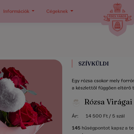
Információk
Cégeknek
SZÍVKÜLDI
Egy rózsa csokor mely forrón
a készlettől függően eltérő t
Rózsa Virágai
Ár:
14 500 Ft
/ 5 szál
145
hűségpontot kapsz a te