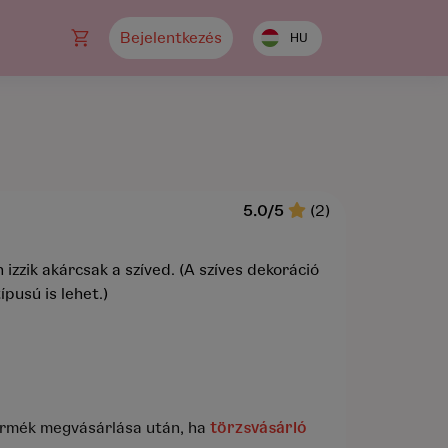
Bejelentkezés
HU
5.0/5
(2)
 izzik akárcsak a szíved. (A szíves dekoráció
ípusú is lehet.)
rmék megvásárlása után, ha
törzsvásárló