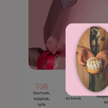
Videó
Pezsgők
Gyertyák,
megle
és borok
tűzijáték,
ké
lufik