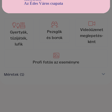
Az Édes Város csapata
Videóüzenet
Pezsgők
Gyertyák,
meglepetés-
és borok
tűzijáték,
ként
lufik
Profi fotós az eseményre
Méretek
(1)