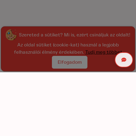
Szereted a sütiket? Mi is, ezért csináljuk az oldalt!
Az oldal sütiket (cookie-kat) használ a legjobb
felhasználói élmény érdekében.
Tudj meg többet
Elfogadom