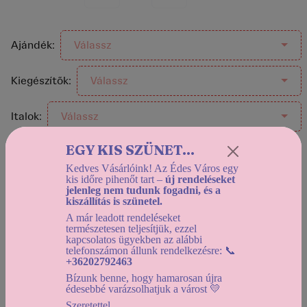
Ajándék:
Válassz
Kiegészítők:
Válassz
Italok:
Válassz
EGY KIS SZÜNET...
Helyszíni átvétel:
Kedves Vásárlóink! Az Édes Város egy
kis időre pihenőt tart –
új rendeléseket
Holnapután (2026-08-11) 12:30-tól
jelenleg nem tudunk fogadni, és a
Házhozszállítás:
kiszállítás is szünetel.
Holnapután (2026-08-11) 12:30-tól
A már leadott rendeléseket
természetesen teljesítjük, ezzel
kapcsolatos ügyekben az alábbi
Használd a
dátumszűrőt
, az elérhető kínálat
telefonszámon állunk rendelkezésre: 📞
megtekintéséhez!
+36202792463
Bízunk benne, hogy hamarosan újra
édesebbé varázsolhatjuk a várost 💛
kosárba helyezem
Szeretettel,
vissza a kínálathoz