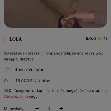
LOLA
5.0/5
(1)
10 szál üde rózsaszín, roppanós tulipán egy kevés wax
virággal díszítve.
Rózsa Virágai
Ár:
15 000 Ft
/ csokor
150
hűségpontot kapsz a termék megvásárlása után, ha
törzsvásárló
vagy!
Mennyiség: