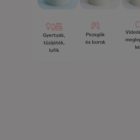
Videó
Pezsgők
Gyertyák,
megle
és borok
tűzijáték,
ké
lufik