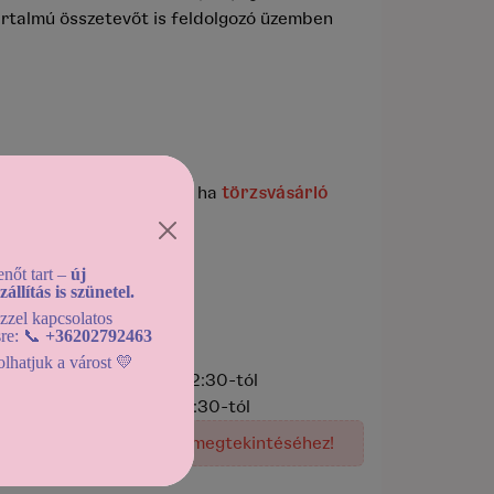
artalmú összetevőt is feldolgozó üzemben
mék megvásárlása után, ha
törzsvásárló
nőt tart –
új
llítás is szünetel.
ezzel kapcsolatos
sre: 📞
+36202792463
lhatjuk a várost 💛
apután (2026-08-09) 12:30-tól
pután (2026-08-09) 12:30-tól
rőt
, az elérhető kínálat megtekintéséhez!