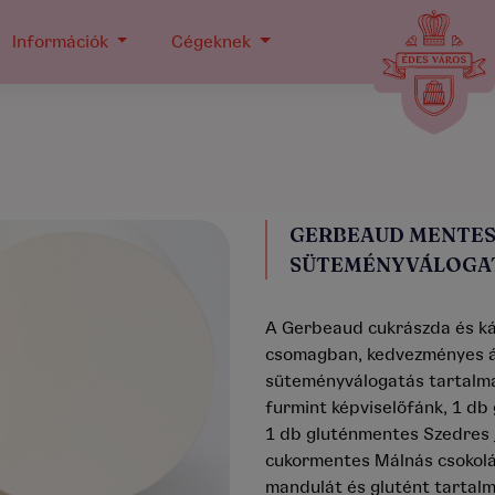
Információk
Cégeknek
GERBEAUD MENTES
SÜTEMÉNYVÁLOGAT
A Gerbeaud cukrászda és ká
csomagban, kedvezményes á
süteményválogatás tartalma
furmint képviselőfánk, 1 d
1 db gluténmentes Szedres j
cukormentes Málnás csokol
mandulát és glutént tartal