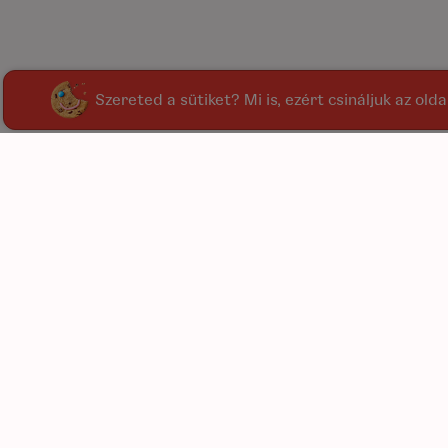
Szereted a sütiket? Mi is, ezért csináljuk az old
kínál
kiegé
C
L