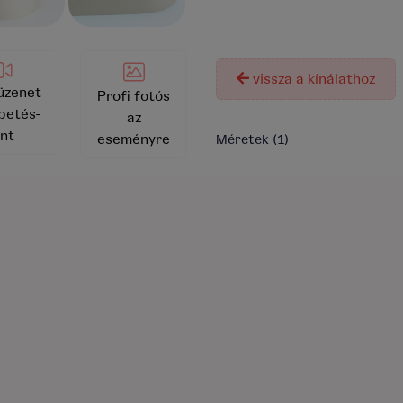
A termék j
vissza a kínálathoz
üzenet
Profi fotós
petés-
az
nt
eseményre
Méretek
(1)