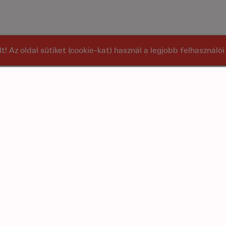
alt! Az oldal sütiket (cookie-kat) használ a legjobb felhasznál
at
Főoldal
szítők
Rólunk
K
akebox
Szállítási díjak
E
ustiq
Dokumentumtár