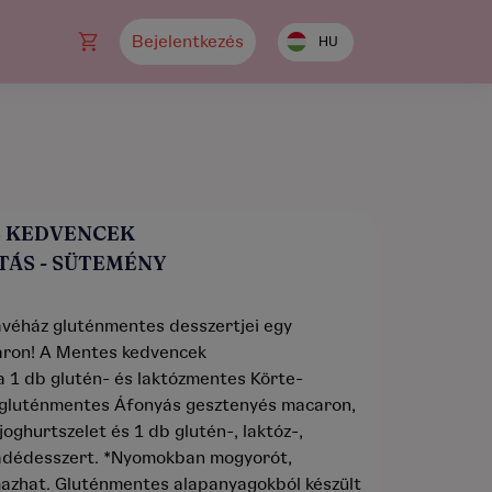
Bejelentkezés
HU
 KEDVENCEK
ÁS - SÜTEMÉNY
véház gluténmentes desszertjei egy
ron! A Mentes kedvencek
 1 db glutén- és laktózmentes Körte-
b gluténmentes Áfonyás gesztenyés macaron,
oghurtszelet és 1 db glutén-, laktóz-,
ádédesszert. *Nyomokban mogyorót,
mazhat. Gluténmentes alapanyagokból készült