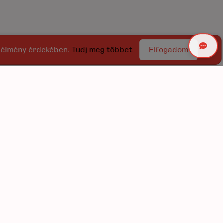
ói élmény érdekében.
Tudj meg többet
Elfogadom
Gyakori kérdések
apcsolat
KTV
GDPR szabályzat