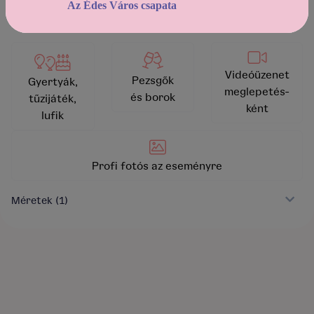
Az Édes Város csapata
Videóüzenet
Pezsgők
Gyertyák,
meglepetés-
és borok
tűzijáték,
ként
lufik
Profi fotós az eseményre
Méretek
(1)