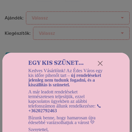
Ajándék:
Válassz
Kiegészítők:
Válassz
Helyszíni átvétel:
EGY KIS SZÜNET...
Holnap (2026-08-08) 12:30-tól
Házhozszállítás:
Kedves Vásárlóink! Az Édes Város egy
kis időre pihenőt tart –
új rendeléseket
Holnap (2026-08-08) 12:30-tól
jelenleg nem tudunk fogadni, és a
kiszállítás is szünetel.
Használd a
dátumszűrőt
, az elérhető kínálat
A már leadott rendeléseket
megtekintéséhez!
természetesen teljesítjük, ezzel
kapcsolatos ügyekben az alábbi
telefonszámon állunk rendelkezésre: 📞
+36202792463
A termék jelenleg nem rendelhető!
Bízunk benne, hogy hamarosan újra
édesebbé varázsolhatjuk a várost 💛
Szeretettel,
vissza a kínálathoz