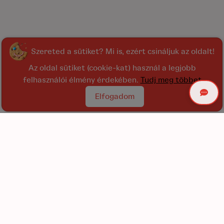
Szereted a sütiket? Mi is, ezért csináljuk az oldalt!
Az oldal sütiket (cookie-kat) használ a legjobb
felhasználói élmény érdekében.
Tudj meg többet
Elfogadom