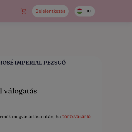
Bejelentkezés
HU
ROSÉ IMPERIAL PEZSGŐ
l válogatás
ermék megvásárlása után, ha
törzsvásárló