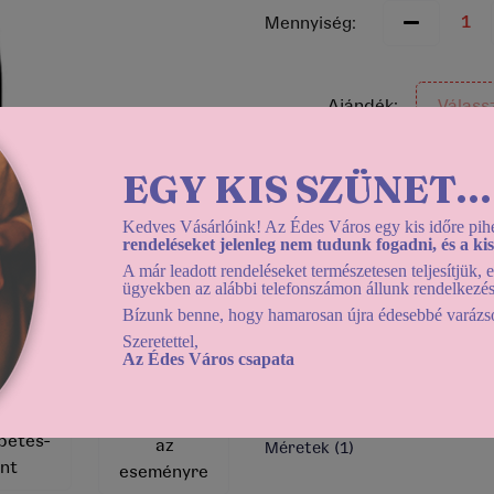
Mennyiség:
Ajándék:
Válass
Kiegészítők:
Válass
EGY KIS SZÜNET...
Kedves Vásárlóink! Az Édes Város egy kis időre pihe
rendeléseket jelenleg nem tudunk fogadni, és a kiszá
Helyszíni átvétel:
Holn
A már leadott rendeléseket természetesen teljesítjük, 
Házhozszállítás:
Holna
ügyekben az alábbi telefonszámon állunk rendelkezé
Használd a
dátumszű
Bízunk benne, hogy hamarosan újra édesebbé varázso
Szeretettel,
Az Édes Város csapata
vissza a kínálathoz
üzenet
Profi fotós
petés-
az
Méretek
(1)
nt
eseményre