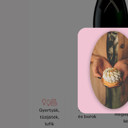
Videó
Pezsgők
Gyertyák,
megle
és borok
tűzijáték,
ké
lufik