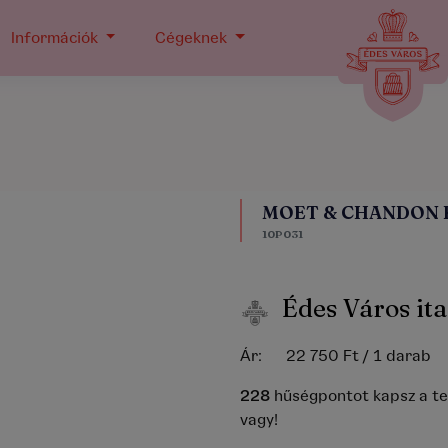
Információk
Cégeknek
MOET & CHANDON 
10P031
Édes Város ita
Ár:
22 750 Ft
/ 1 darab
228
hűségpontot kapsz a t
vagy!