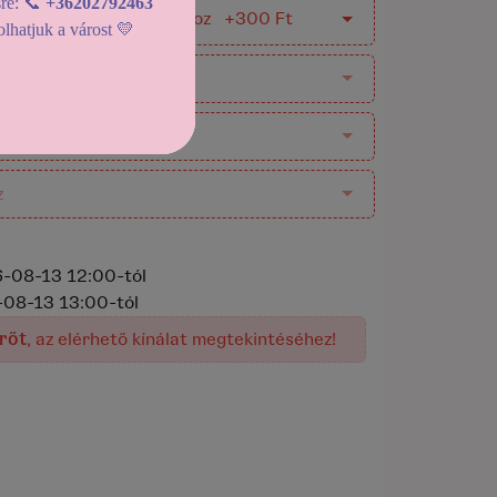
sre: 📞
+36202792463
Édes Város Tortadoboz +300 Ft
lhatjuk a várost 💛
z
z
z
-08-13 12:00-tól
08-13 13:00-tól
rőt
, az elérhető kínálat megtekintéséhez!
elenleg nem rendelhető!