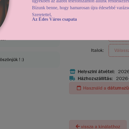
ügyekben az alábbi telefonszámon állunk rendelkezé
Doboz:
Bízunk benne, hogy hamarosan újra édesebbé varázso
Szeretettel,
Az Édes Város csapata
Ajándék:
Válass
Kiegészítők:
Válass
ta!
Italok:
Válass
szönjük ! :)
Helyszíni átvétel:
2026
Házhozszállítás:
2026-
Használd a
dátumszű
A termék j
vissza a kínálathoz