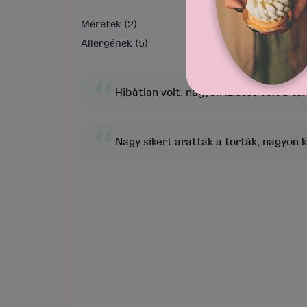
Méretek
(2)
Allergének
(5)
“
Hibàtlan volt, nagyon ízletes volt a tor
“
Nagy sikert arattak a torták, nagyon kö