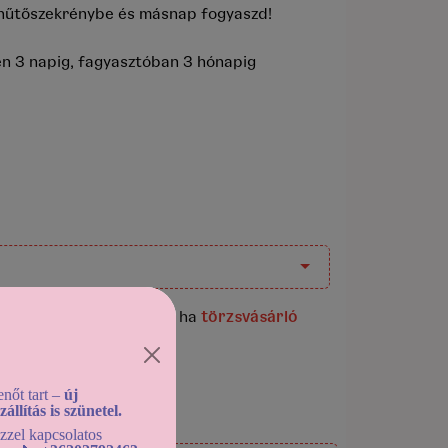
a hűtőszekrénybe és másnap fogyaszd!
en 3 napig, fagyasztóban 3 hónapig
mék megvásárlása után, ha
törzsvásárló
nőt tart –
új
llítás is szünetel.
ezzel kapcsolatos