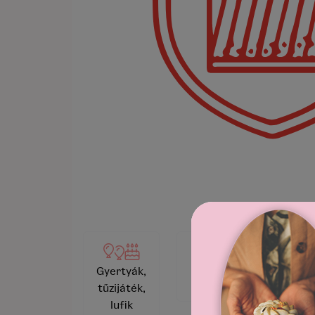
Videó
Pezsgők
Gyertyák,
megle
és borok
tűzijáték,
ké
lufik