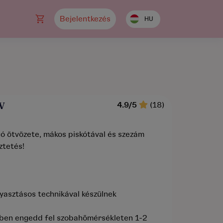
Bejelentkezés
HU
V
4.9/5
(18)
ó ötvözete, mákos piskótával és szezám
ztetés!
gyasztásos technikával készülnek
ében engedd fel szobahőmérsékleten 1-2