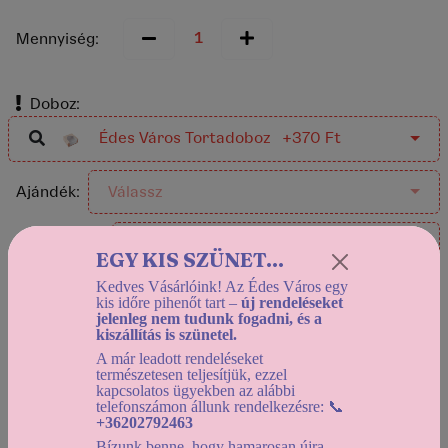
Mennyiség:
Doboz:
Édes Város Tortadoboz +370 Ft
Ajándék:
Válassz
Kiegészítők:
Válassz
EGY KIS SZÜNET...
Kedves Vásárlóink! Az Édes Város egy
Italok:
Válassz
kis időre pihenőt tart –
új rendeléseket
jelenleg nem tudunk fogadni, és a
kiszállítás is szünetel.
A már leadott rendeléseket
természetesen teljesítjük, ezzel
Használd a
dátumszűrőt
, az elérhető kínálat
kapcsolatos ügyekben az alábbi
megtekintéséhez!
telefonszámon állunk rendelkezésre: 📞
+36202792463
Bízunk benne, hogy hamarosan újra