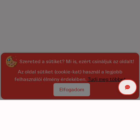
Szereted a sütiket? Mi is, ezért csináljuk az oldalt!
Az oldal sütiket (cookie-kat) használ a legjobb
felhasználói élmény érdekében.
Tudj meg többet
Elfogadom