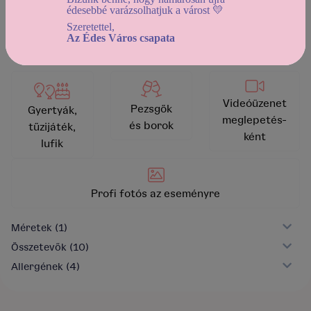
édesebbé varázsolhatjuk a várost 💛
kosárba helyezem
vissza a kínálathoz
Szeretettel,
Az Édes Város csapata
Videóüzenet
Pezsgők
Gyertyák,
meglepetés-
és borok
tűzijáték,
ként
lufik
Profi fotós az eseményre
Méretek
(1)
Összetevők
(10)
Allergének
(4)