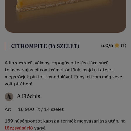
CITROMPITE (14 SZELET)
5.0/5
(1)
A linzerszerű, vékony, ropogós pitetésztára sűrű,
tojásos-vajas citromkrémet öntünk, majd a tetejét
megszórjuk pirított mandulával. Ennyi citrom még sose
volt pitében!
A Flódnis
Ár:
16 900 Ft
/ 14 szelet
169
hűségpontot kapsz a termék megvásárlása után, ha
törzsvásárló
vagy!