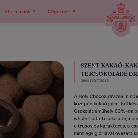
Információk
Cégeknek
SZENT KAKAÓ: KAKA
TEJCSOKOLÁDÉ DR
5999862773083
A Holy Chocoa drazsé minden
közepén kakaó juice-ból kész
Csokoládéműhely 63%-os per
wholefruit étcsokoládéja öle
citrusos és karakteres, a c
mint egy glóriával övezett 