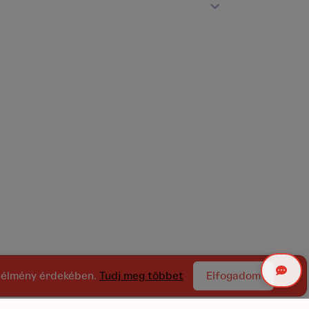
ói élmény érdekében.
Tudj meg többet
Elfogadom