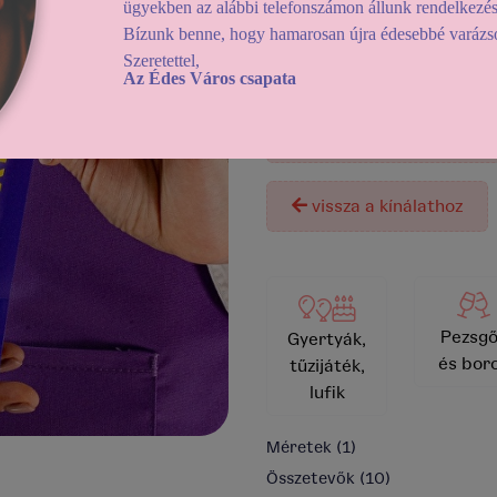
ügyekben az alábbi telefonszámon állunk rendelkezé
Bízunk benne, hogy hamarosan újra édesebbé varázso
Szeretettel,
Helyszíni átvétel:
Ma (
Az Édes Város csapata
Házhozszállítás:
Ma (2
Használd a
dátumszű
vissza a kínálathoz
Pezsgő
Gyertyák,
és bor
tűzijáték,
lufik
Méretek
(1)
Összetevők
(10)