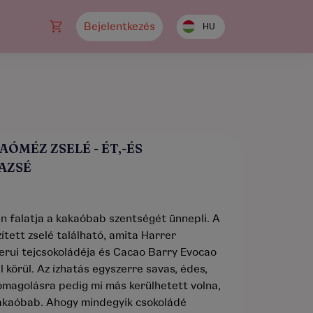
Bejelentkezés
HU
ÓMÉZ ZSELÉ - ÉT,-ÉS
AZSÉ
 falatja a kakaóbab szentségét ünnepli. A
ített zselé található, amita Harrer
ui tejcsokoládéja és Cacao Barry Evocao
l körül. Az ízhatás egyszerre savas, édes,
somagolásra pedig mi más kerülhetett volna,
kakaóbab. Ahogy mindegyik csokoládé