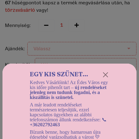
67
hűségpontot kapsz a termék megvásárlása után, ha
törzsvásárló
vagy!
Mennyiség:
Ajándék:
Válassz
Kiegészítők:
Válassz
EGY KIS SZÜNET...
Kedves Vásárlóink! Az Édes Város egy
kis időre pihenőt tart –
új rendeléseket
Helyszíni átvétel:
jelenleg nem tudunk fogadni, és a
Holnap (2026-08-08) 12:30-tól
kiszállítás is szünetel.
Házhozszállítás:
A már leadott rendeléseket
természetesen teljesítjük, ezzel
Holnap (2026-08-08) 12:30-tól
kapcsolatos ügyekben az alábbi
telefonszámon állunk rendelkezésre: 📞
Használd a
dátumszűrőt
, az elérhető kínálat
+36202792463
megtekintéséhez!
Bízunk benne, hogy hamarosan újra
édesebbé varázsolhatjuk a várost 💛