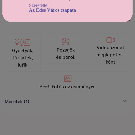
Szeretettel,
kosárba helyezem
Az Édes Város csapata
vissza a kínálathoz
Videóüzenet
Pezsgők
Gyertyák,
meglepetés-
és borok
tűzijáték,
ként
lufik
Profi fotós az eseményre
Méretek
(1)